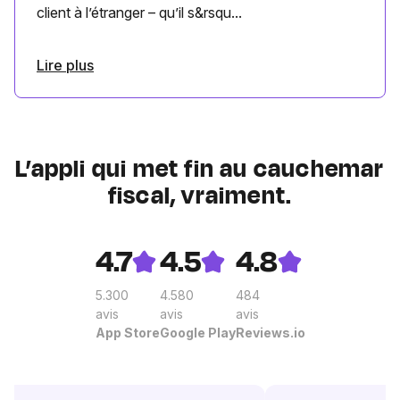
client à l’étranger – qu’il s&rsqu...
Lire plus
L’appli qui met fin au cauchemar
fiscal, vraiment.
4.7
4.5
4.8
5.300
4.580
484
avis
avis
avis
App Store
Google Play
Reviews.io