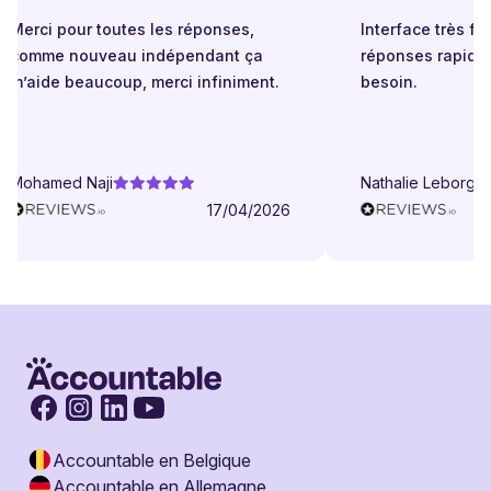
Merci pour toutes les réponses,
Interface très facil
comme nouveau indépendant ça
réponses rapides 
m’aide beaucoup, merci infiniment.
besoin.
Mohamed Naji
Nathalie Leborgne
17/04/2026
Accountable en Belgique
Accountable en Allemagne