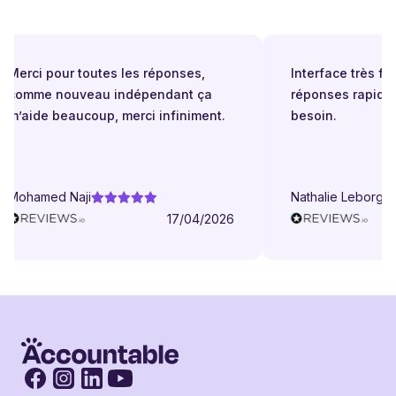
Merci pour toutes les réponses,
Interface très facil
comme nouveau indépendant ça
réponses rapides 
m’aide beaucoup, merci infiniment.
besoin.
Mohamed Naji
Nathalie Leborgne
17/04/2026