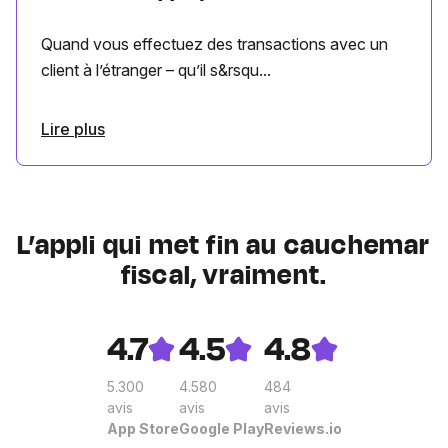
Quand vous effectuez des transactions avec un
client à l’étranger – qu’il s&rsqu...
Lire plus
L’appli qui met fin au cauchemar
fiscal, vraiment.
4.7
4.5
4.8
5.300
4.580
484
avis
avis
avis
App Store
Google Play
Reviews.io