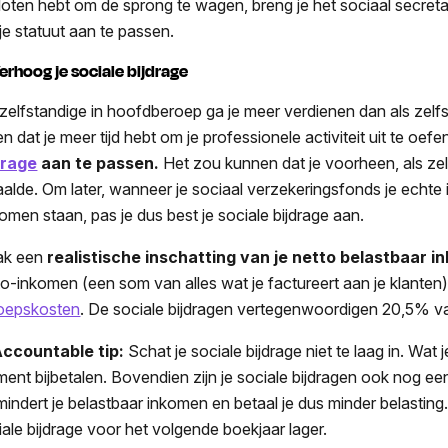
loten hebt om de sprong te wagen, breng je het sociaal secreta
je statuut aan te passen.
Verhoog je sociale bijdrage
 zelfstandige in hoofdberoep ga je meer verdienen dan als zelf
n dat je meer tijd hebt om je professionele activiteit uit te oef
drage
aan te passen.
Het zou kunnen dat je voorheen, als zel
aalde. Om later, wanneer je sociaal verzekeringsfonds je echte
komen staan, pas je dus best je sociale bijdrage aan.
ak een
realistische inschatting van je netto belastbaar 
to-inkomen (een som van alles wat je factureert aan je klanten),
oepskosten
. De sociale bijdragen vertegenwoordigen 20,5% va
ccountable tip:
Schat je sociale bijdrage niet te laag in. Wat j
ent bijbetalen. Bovendien zijn je sociale bijdragen ook nog ee
mindert je belastbaar inkomen en betaal je dus minder belastin
iale bijdrage voor het volgende boekjaar lager.