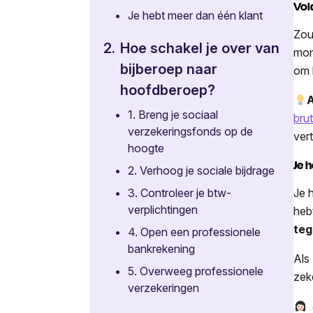
Vol
•
Je hebt meer dan één klant
Zou 
2.
Hoe schakel je over van
mom
bijberoep naar
om 
hoofdberoep?
A
•
1. Breng je sociaal
bru
verzekeringsfonds op de
ver
hoogte
Je 
•
2. Verhoog je sociale bijdrage
•
3. Controleer je btw-
Je 
verplichtingen
heb
teg
•
4. Open een professionele
bankrekening
Als
•
5. Overweeg professionele
zek
verzekeringen
J