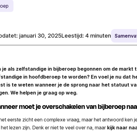
roep
datet: januari 30, 2025
Leestijd:
4
minuten
Samenvat
 je als zelfstandige in bijberoep begonnen om de markt 
fstandige in hoofdberoep te worden? En voel je nu dat he
st is te weten wanneer je de sprong naar het statuut v
gen
.
We helpen je graag op weg.
nneer moet je overschakelen van bijberoep na
het eerste zicht een complexe vraag, maar het antwoord ken je waa
 het lezen zijn. Denk er niet te veel over na, maar
kijk naar na