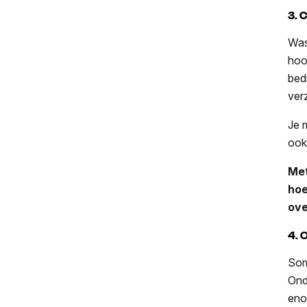
3. 
Was 
hoo
bed
ver
Je 
ook 
Met
hoe
ove
4. 
Som
Ond
eno