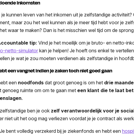
doende inkomsten
je kunnen leven van het inkomen uit je zelfstandige activiteit? O
ent, maar zou het wel kunnen als je meer tijd hebt voor je zelf
het waar te maken? Dan is het misschien wel tijd om de spron
ccountable tip:
Vind je het moeilijk om je bruto- en netto-in
to-netto-simulator
kan je helpen! Je hoeft ons enkel te vertelle
tellen je wat je zou moeten verdienen als zelfstandige in hoofd
hebt een vangnet indien je zaken toch niet goed gaan
hebt een
noodfonds
dat groot genoeg is om het
drie maande
t genoeg ruimte om om te gaan met
een klant die te laat be
enslagen
.
 zelfstandige ben je ook
zelf verantwoordelijk voor je socia
er niet uit het oog mag verliezen voordat je je contract als we
e bent volledig verzekerd bij je ziekenfonds en hebt een
hospi