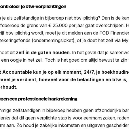
Controleer je btw-verplichtingen
je als zelfstandige in bijberoep niet btw-plichtig? Dan is de kans
fdberoep de grens van € 25.000 per jaar gaat overschrijden. 
rijf btw-plichtig wordt, moet je dit melden aan de FOD Financië
zekeringsfonds (ondernemingsloket), of je doet het zelf via M
moet dit
zelf in de gaten houden
. In het geval dat je samenwe
een oogje in het zeil. Toch is het goed om altijd bewust te zijn 
 Accountable kun je op elk moment, 24/7, je boekhouding 
veel je verdient, hoeveel voor de belastingen en btw is,
rhoudt.
Open een professionele bankrekening
mige zelfstandigen in bijberoep hebben geen afzonderlijke ba
anks dat dit geen verplichte stap is voor eenmanszaken, rad
rm aan. Zo houd je zakelijke inkomsten en uitgaven gescheiden v