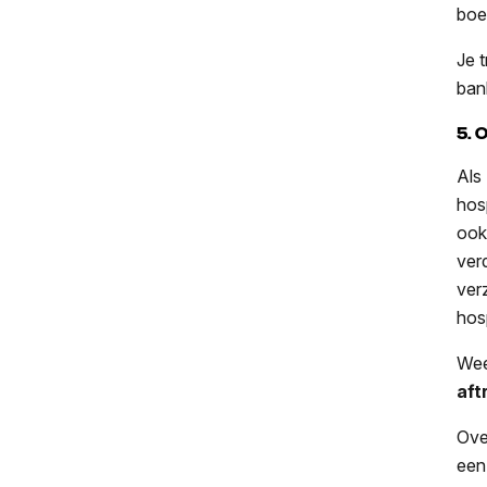
boe
Je 
ban
5. 
Als
hos
ook
ver
ver
hos
Wee
aft
Ove
ee