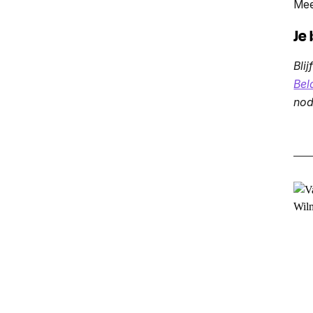
Mee
Je
Bli
Bel
nod