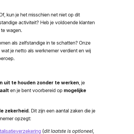
f, kun je het misschien net niet op dit
standige activiteit? Heb je voldoende klanten
g te wagen.
komen als zelfstandige in te schatten? Onze
n wat je netto als werknemer verdient en wij
beroep.
n uit te houden zonder te werken
, je
taalt
en je bent voorbereid op
mogelijke
le zekerheid
. Dit zijn een aantal zaken die je
rknemer opzegt:
talisatieverzekering
(
dit laatste is optioneel,