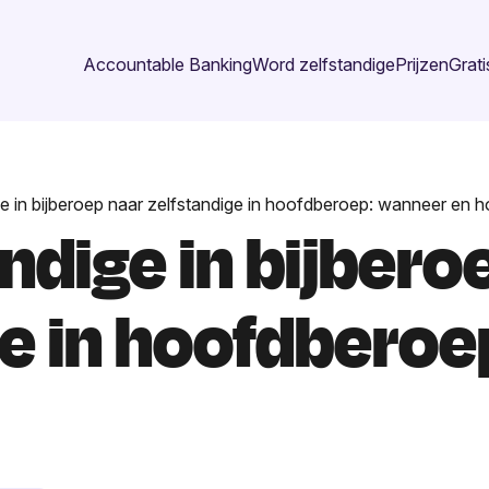
Accountable Banking
Word zelfstandige
Prijzen
Grati
e in bijberoep naar zelfstandige in hoofdberoep: wanneer en 
ndige in bijbero
ge in hoofdbero