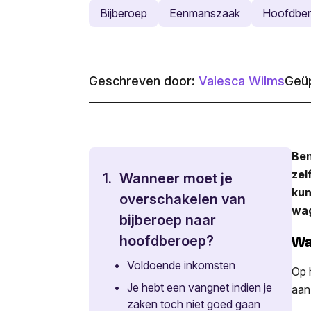
Bijberoep
Eenmanszaak
Hoofdbe
Geschreven door:
Valesca Wilms
Geüp
Ben
zel
1.
Wanneer moet je
kun
overschakelen van
wa
bijberoep naar
Wa
hoofdberoep?
•
Voldoende inkomsten
Op 
•
Je hebt een vangnet indien je
aan
zaken toch niet goed gaan