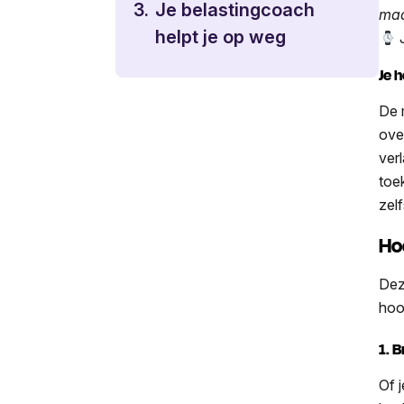
3.
Je belastingcoach
maa
helpt je op weg
J
Je 
De 
ove
ver
toe
zel
Ho
Dez
hoo
1. 
Of 