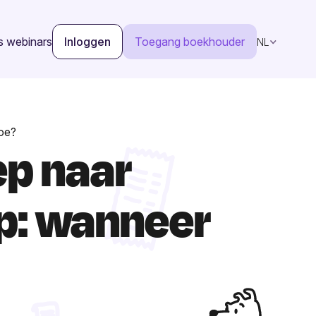
s webinars
Inloggen
Toegang boekhouder
NL
hoe?
ep naar
ep: wanneer