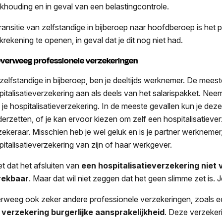
khouding en in geval van een belastingcontrole.
transitie van zelfstandige in bijberoep naar hoofdberoep is he
krekening te openen, in geval dat je dit nog niet had.
Overweeg professionele verzekeringen
 zelfstandige in bijberoep, ben je deeltijds werknemer. De me
pitalisatieverzekering aan als deels van het salarispakket. Neem
 je hospitalisatieverzekering. In de meeste gevallen kun je d
derzetten, of je kan ervoor kiezen om zelf een hospitalisatieverz
zekeraar. Misschien heb je wel geluk en is je partner werknemer,
pitalisatieverzekering van zijn of haar werkgever.
t dat het afsluiten van
een hospitalisatieverzekering niet ve
rekbaar
. Maar dat wil niet zeggen dat het geen slimme zet is. J
rweeg ook zeker andere professionele verzekeringen, zoals 
n
verzekering burgerlijke aansprakelijkheid
. Deze verzekeri