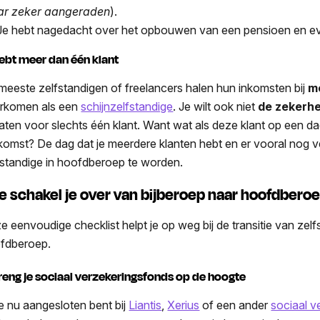
r zeker aangeraden
).
e hebt nagedacht over het opbouwen van een pensioen en ev
hebt meer dan één klant
meeste zelfstandigen of freelancers halen hun inkomsten bij
m
rkomen als een
schijnzelfstandige
. Je wilt ook niet
de zekerhe
laten voor slechts één klant. Want wat als deze klant op een da
komst? De dag dat je meerdere klanten hebt en er vooral nog v
fstandige in hoofdberoep te worden.
e schakel je over van bijberoep naar hoofdbero
e eenvoudige checklist helpt je op weg bij de transitie van zelfs
fdberoep.
Breng je sociaal verzekeringsfonds op de hoogte
je nu aangesloten bent bij
Liantis
,
Xerius
of een ander
sociaal v