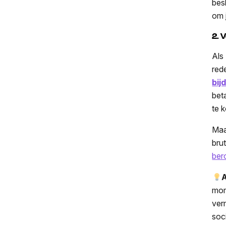
bes
om 
2. 
Als
rede
bij
bet
te 
Ma
bru
ber
A
mom
ver
soc