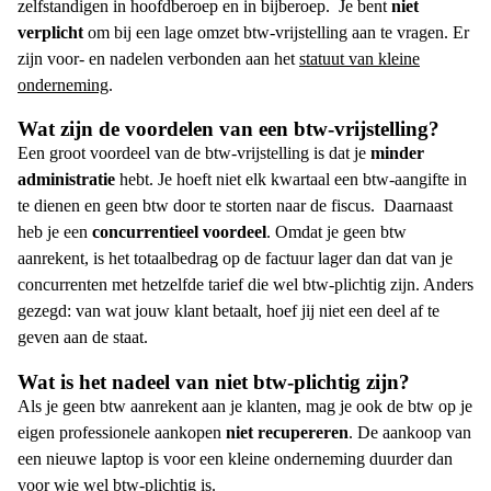
zelfstandigen in hoofdberoep en in bijberoep.
Je bent
niet
verplicht
om bij een lage omzet
btw-vrijstelling
aan te vragen. Er
zijn voor- en nadelen verbonden aan het
statuut van kleine
onderneming
.
Wat zijn de
voordelen van een btw-vrijstelling
?
Een groot
voordeel van de btw-vrijstelling
is dat je
minder
administratie
hebt. Je hoeft niet elk kwartaal een btw-aangifte in
te dienen en geen btw door te storten naar de fiscus.
Daarnaast
heb je een
concurrentieel voordeel
. Omdat je geen btw
aanrekent, is het totaalbedrag op de factuur lager dan dat van je
concurrenten met hetzelfde tarief die wel
btw-plichtig
zijn. Anders
gezegd: van wat jouw klant betaalt, hoef jij niet een deel af te
geven aan de staat.
Wat is het nadeel van
niet btw-plichtig
zijn?
Als je geen btw aanrekent aan je klanten, mag je ook de btw op je
eigen professionele aankopen
niet recupereren
. De aankoop van
een nieuwe laptop is voor een kleine onderneming duurder dan
voor wie wel btw-plichtig is.