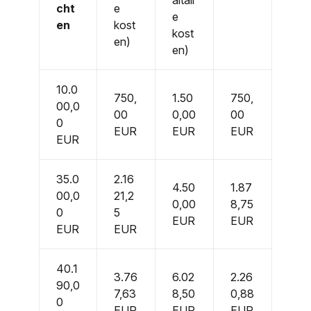
aitair
cht
e
e
en
kost
kost
en)
en)
10.0
750,
1.50
750,
00,0
00
0,00
00
0
EUR
EUR
EUR
EUR
35.0
2.16
4.50
1.87
00,0
21,2
0,00
8,75
0
5
EUR
EUR
EUR
EUR
40.1
3.76
6.02
2.26
90,0
7,63
8,50
0,88
0
EUR
EUR
EUR