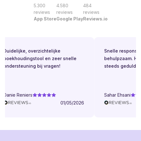
5.300
4.580
484
reviews
reviews
reviews
App Store
Google Play
Reviews.io
Duidelijke, overzichtelijke
Snelle respons. Alt
boekhoudingstool en zeer snelle
behulpzaam. Helde
ondersteuning bij vragen!
steeds geduldig.
Danie Reniers
Sahar Ehsani
01/05/2026