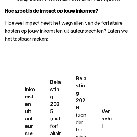
Hoe groot is de impact op jouw inkomen?
Hoeveel impact heeft het wegvallen van de forfaitaire
kosten op jouw inkomsten uit auteursrechten? Laten we
het tastbaar maken:
Bela
Bela
stin
Inko
stin
g
mst
g
202
en
202
6
uit
5
Ver
(zon
aut
(met
schi
der
eur
forf
l
forf
sre
aitair