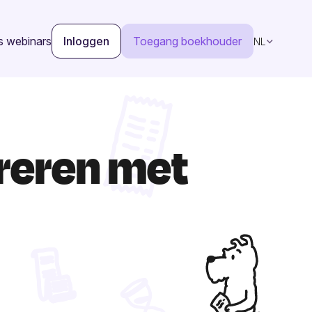
s webinars
Inloggen
Toegang boekhouder
NL
ureren met