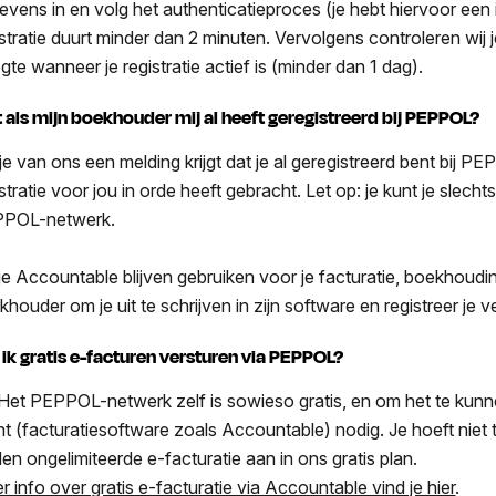
evens in en volg het authenticatieproces (je hebt hiervoor een i
istratie duurt minder dan 2 minuten. Vervolgens controleren wij
gte wanneer je registratie actief is (minder dan 1 dag).
 als mijn boekhouder mij al heeft geregistreerd bij PEPPOL?
 je van ons een melding krijgt dat je al geregistreerd bent bij P
stratie voor jou in orde heeft gebracht. Let op: je kunt je slech
POL-netwerk.
 je Accountable blijven gebruiken voor je facturatie, boekhoud
khouder om je uit te schrijven in zijn software en registreer je
 ik gratis e-facturen versturen via PEPPOL?
 Het PEPPOL-netwerk zelf is sowieso gratis, en om het te kun
nt (facturatiesoftware zoals Accountable) nodig. Je hoeft niet
den ongelimiteerde e-facturatie aan in ons gratis plan.
r info over gratis e-facturatie via Accountable vind je hier
.