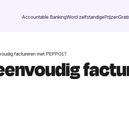
Accountable Banking
Word zelfstandige
Prijzen
Grati
nvoudig factureren met PEPPOL?
 eenvoudig fact