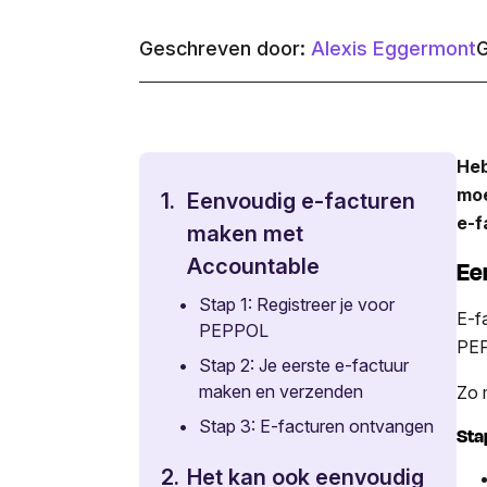
Geschreven door:
Alexis Eggermont
G
Heb
moe
1.
Eenvoudig e-facturen
e-f
maken met
Accountable
Ee
•
Stap 1: Registreer je voor
E-f
PEPPOL
PEP
•
Stap 2: Je eerste e-factuur
maken en verzenden
Zo 
•
Stap 3: E-facturen ontvangen
Sta
2.
Het kan ook eenvoudig