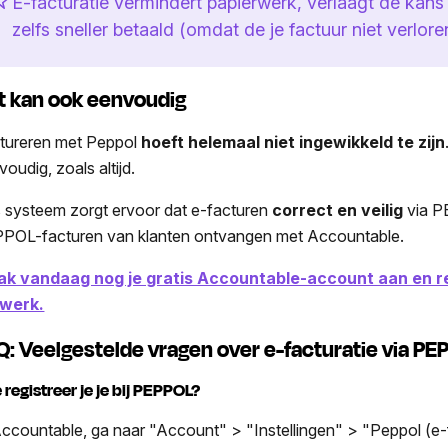
E-facturatie vermindert papierwerk, verlaagt de kans 
zelfs sneller betaald (omdat de je factuur niet verloren
t kan ook eenvoudig
tureren met Peppol
hoeft helemaal niet ingewikkeld te zijn
oudig, zoals altijd.
 systeem zorgt ervoor dat e-facturen
correct en veilig
via P
POL-facturen van klanten ontvangen met Accountable.
k vandaag nog je gratis Accountable-account aan en re
werk.
Q: Veelgestelde vragen over e-facturatie via P
 registreer je je bij PEPPOL?
Accountable, ga naar "Account" > "Instellingen" > "Peppol (e-fac