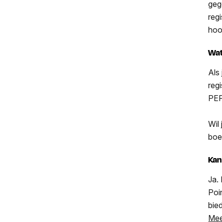
geg
reg
hoo
Wat
Als
regi
PEP
Wil
boe
Kan
Ja.
Poi
bie
Mee