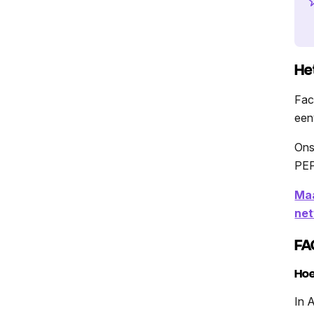
He
Fac
eenv
Ons
PEP
Maa
net
FA
Hoe
In 