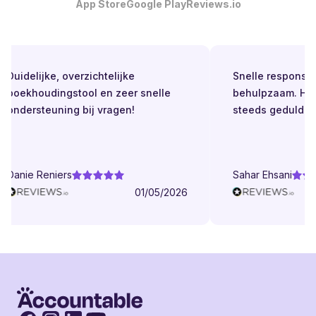
App Store
Google Play
Reviews.io
Duidelijke, overzichtelijke
Snelle respons. Alt
boekhoudingstool en zeer snelle
behulpzaam. Helde
ondersteuning bij vragen!
steeds geduldig.
Danie Reniers
Sahar Ehsani
01/05/2026