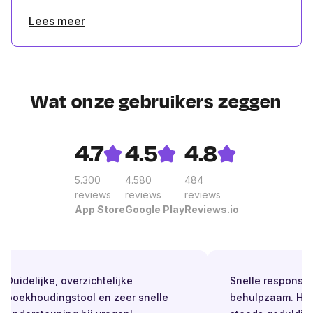
Lees meer
Wat onze gebruikers zeggen
4.7
4.5
4.8
5.300
4.580
484
reviews
reviews
reviews
App Store
Google Play
Reviews.io
Duidelijke, overzichtelijke
Snelle respons. Al
boekhoudingstool en zeer snelle
behulpzaam. Held