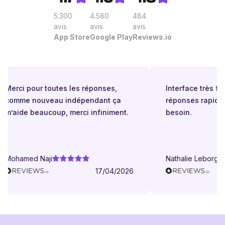
5.300
4.580
484
avis
avis
avis
App Store
Google Play
Reviews.io
Merci pour toutes les réponses,
Interface très facil
comme nouveau indépendant ça
réponses rapides 
m’aide beaucoup, merci infiniment.
besoin.
Mohamed Naji
Nathalie Leborgne
17/04/2026