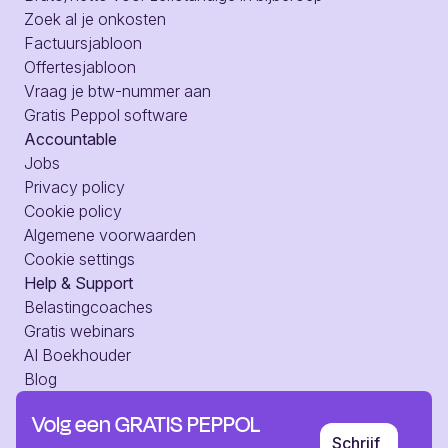
Zoek al je onkosten
Factuursjabloon
Offertesjabloon
Vraag je btw-nummer aan
Gratis Peppol software
Accountable
Jobs
Privacy policy
Cookie policy
Algemene voorwaarden
Cookie settings
Help & Support
Belastingcoaches
Gratis webinars
AI Boekhouder
Blog
Hulpcentrum
Volg een GRATIS PEPPOL
Web toegang
Schrijf