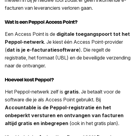
meteen in bij je nieuwe tool zodat er geen inkomende e-
facturen van leveranciers verloren gaan.
Wat is een Peppol Access Point?
Een Access Point is de
digitale toegangspoort tot het
Peppol-netwerk
. Je kiest één Access Point-provider
(
dat is je e-facturatiesoftware
). Die regelt de
registratie, het formaat (UBL) en de beveiligde verzending
naar de ontvanger.
Hoeveel kost Peppol?
Het Peppol-netwerk zelf is
gratis
. Je betaalt voor de
software die je als Access Point gebruikt. Bij
Accountable is de Peppol-registratie én het
onbeperkt versturen en ontvangen van facturen
altijd gratis en inbegrepen
(ook in het gratis plan).