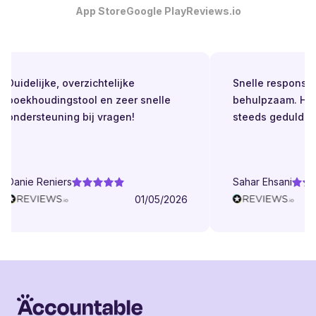
App Store
Google Play
Reviews.io
Duidelijke, overzichtelijke
Snelle respons. Alt
boekhoudingstool en zeer snelle
behulpzaam. Helde
ondersteuning bij vragen!
steeds geduldig.
Danie Reniers
Sahar Ehsani
01/05/2026