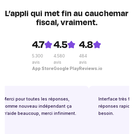
L’appli qui met fin au cauchemar
fiscal, vraiment.
4.7
4.5
4.8
5.300
4.580
484
avis
avis
avis
App Store
Google Play
Reviews.io
Merci pour toutes les réponses,
Interface très facil
comme nouveau indépendant ça
réponses rapides 
m’aide beaucoup, merci infiniment.
besoin.