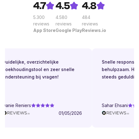
4.7
4.5
4.8
5.300
4.580
484
reviews
reviews
reviews
App Store
Google Play
Reviews.io
Duidelijke, overzichtelijke
Snelle respons. Alt
boekhoudingstool en zeer snelle
behulpzaam. Helde
ondersteuning bij vragen!
steeds geduldig.
Danie Reniers
Sahar Ehsani
01/05/2026