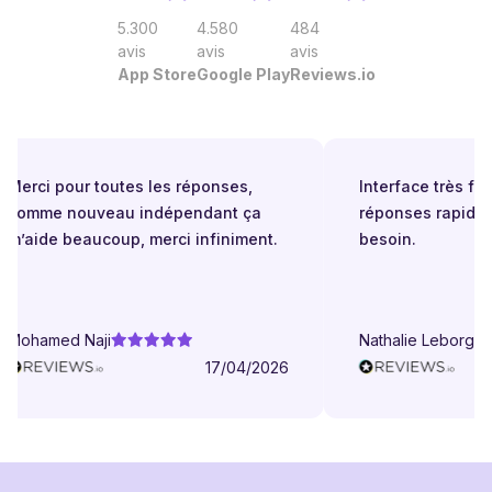
5.300
4.580
484
avis
avis
avis
App Store
Google Play
Reviews.io
Merci pour toutes les réponses,
Interface très facil
comme nouveau indépendant ça
réponses rapides 
m’aide beaucoup, merci infiniment.
besoin.
Mohamed Naji
Nathalie Leborgne
17/04/2026