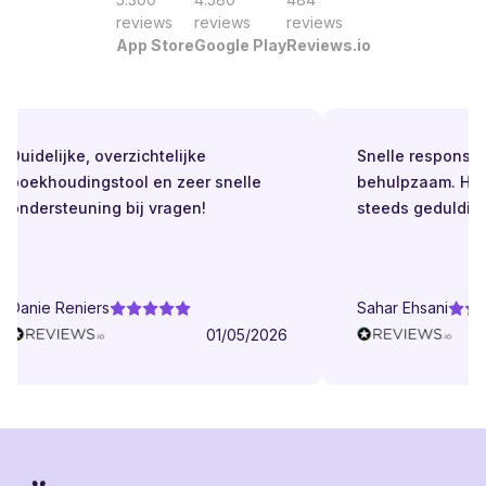
reviews
reviews
reviews
App Store
Google Play
Reviews.io
Duidelijke, overzichtelijke
Snelle respons. Al
boekhoudingstool en zeer snelle
behulpzaam. Held
ondersteuning bij vragen!
steeds geduldig.
Danie Reniers
Sahar Ehsani
01/05/2026