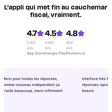
L’appli qui met fin au cauchemar
fiscal, vraiment.
4.7
4.5
4.8
5.300
4.580
484
avis
avis
avis
App Store
Google Play
Reviews.io
Merci pour toutes les réponses,
Interface très facil
comme nouveau indépendant ça
réponses rapides 
m’aide beaucoup, merci infiniment.
besoin.