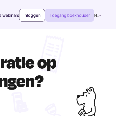
s webinars
Inloggen
Toegang boekhouder
NL
ratie op
lingen?