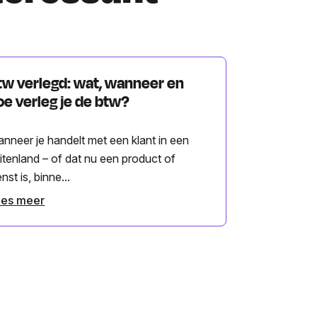
tw verlegd: wat, wanneer en
oe verleg je de btw?
nneer je handelt met een klant in een
itenland – of dat nu een product of
enst is, binne...
ees meer