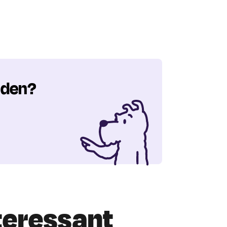
nden?
nteressant