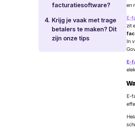
facturatiesoftware?
en 
E-f
4.
Krijg je vaak met trage
zit
betalers te maken? Dit
fac
zijn onze tips
In 
Gov
E-f
ele
Wa
E-f
eff
Hel
schr