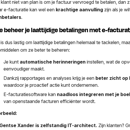
je klant niet van plan is om je factuur vervroegd te betalen, dan 
r e-facturatie kan wel een
krachtige aanvulling
zijn
als je wil
nbetalers
.
e beheer je laattijdige betalingen met e-factur
 is dus lastig om laattijdige betalingen helemaal te tackelen, ma
pmiddelen om ze beter te beheren:
Je kunt
automatische herinneringen
instellen, wat de op
eenvoudiger maakt.
Dankzij rapportages en analyses krijg je een
beter zicht op
waardoor je proactief actie kunt ondernemen.
E-facturatiesoftware kan
naadloos integreren met je b
van openstaande facturen efficiënter wordt.
rbeeld:
Gentse Xander is zelfstandig IT-architect.
Zijn klanten? G