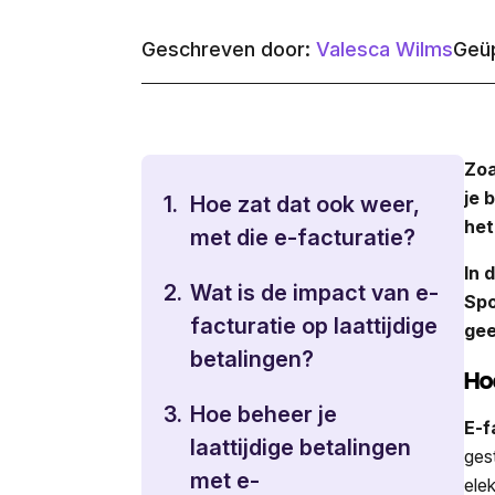
Geschreven door:
Valesca Wilms
Geüp
Zoa
je 
1.
Hoe zat dat ook weer,
het
met die e-facturatie?
In 
2.
Wat is de impact van e-
Spo
facturatie op laattijdige
gee
betalingen?
Ho
3.
Hoe beheer je
E-f
laattijdige betalingen
ges
met e-
ele