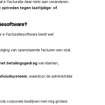
zal e-facturatie daar niets aan veranderen.
t
optreden tegen laattijdige- of
atiesoftware?
ar e-facturatiesoftware biedt wel
volging van openstaande facturen een stuk
 het betalingsgedrag
van klanten,
oekhoudsysteem
, waardoor de administratie
rote corporate bedrijven met nóg grotere