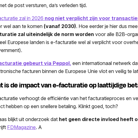
met de post versturen, da’s verleden tijd.
acturatie zal in 2026
nog niet verplicht zijn voor transacti
 er wel aan te komen
(vanaf 2030)
. Hoe eerder je hier dus mee
turatie zal uiteindelijk de norm worden
voor alle B2B-orga
veel Europese landen is e-facturatie wel al verplicht voor ove
ernment).
acturatie gebeurt via Peppol,
een internationaal netwerk da
ktronische facturen binnen de Europese Unie vlot en veilig te la
t is de impact van e-facturatie op laattijdige be
acturatie verhoogt de efficiëntie van het facturatieproces en v
ect hebben op een snellere betaling. Klinkt goed, toch?
aas blijkt uit onderzoek dat
het
geen directe invloed heeft 
ijft
FDMagazine
. A