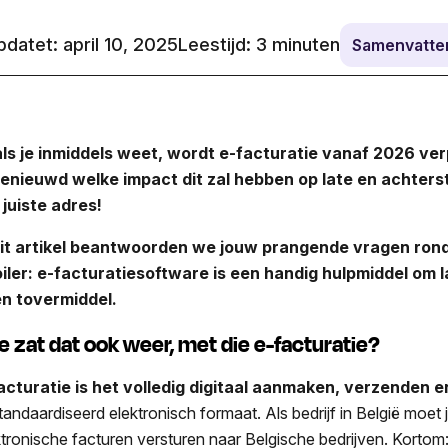
datet: april 10, 2025
Leestijd:
3
minuten
Samenvatte
ls je inmiddels weet, wordt e-facturatie vanaf 2026 verp
benieuwd welke impact dit zal hebben op late en achterst
 juiste adres!
dit artikel beantwoorden we jouw prangende vragen rond
iler: e-facturatiesoftware is een handig hulpmiddel om 
n tovermiddel.
e zat dat ook weer, met die e-facturatie?
acturatie is het volledig digitaal aanmaken, verzenden
tandaardiseerd elektronisch formaat. Als bedrijf in België moet 
ktronische facturen versturen naar Belgische bedrijven. Korto