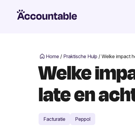
Home
/
Praktische Hulp
/
Welke impact he
Welke impac
late en ach
Facturatie
Peppol