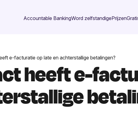
Accountable Banking
Word zelfstandige
Prijzen
Grati
eft e-facturatie op late en achterstallige betalingen?
t heeft e-factu
terstallige beta