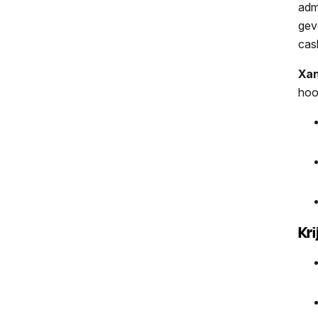
adm
gev
cas
Xan
hoop
Kri