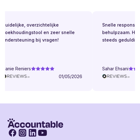
Duidelijke, overzichtelijke
Snelle respons. Alt
boekhoudingstool en zeer snelle
behulpzaam. Helde
ondersteuning bij vragen!
steeds geduldig.
Danie Reniers
Sahar Ehsani
01/05/2026