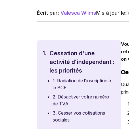
Écrit par:
Valesca Wilms
Mis à jour le:
Vou
ret
1.
Cessation d'une
on 
activité d'indépendant :
les priorités
Ces
•
1. Radiation de l'inscription à
Qua
la BCE
pri
•
2. Désactiver votre numéro
de TVA
•
3. Cesser vos cotisations
sociales