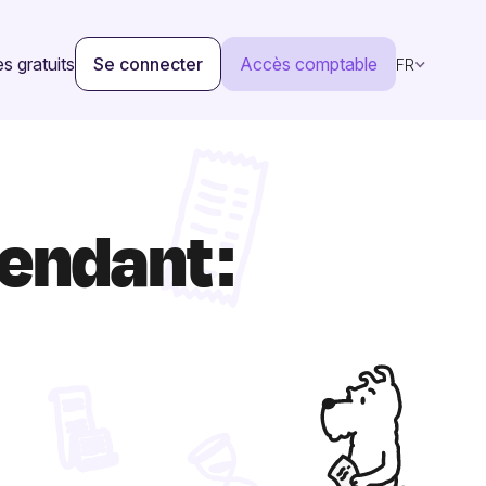
s gratuits
Se connecter
Accès comptable
FR
endant :