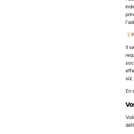
ind
pri
l'a
P
Il 
requ
soc
eff
sûr
En 
Vo
Voi
défi