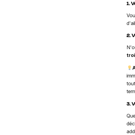
1. 
Vou
d'a
2. V
N'o
tro
A
imm
tou
ter
3. 
Que
déc
add