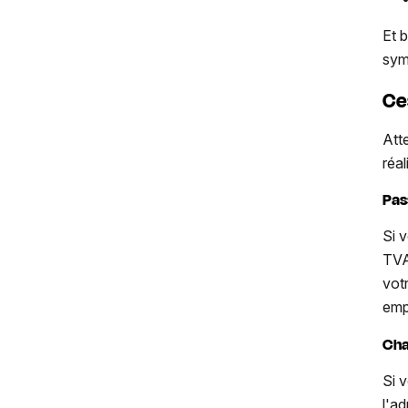
Et 
sym
Ce
Att
réa
Pas
Si 
TVA
vot
emp
Cha
Si 
l'a