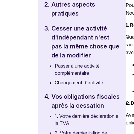
2.
Autres aspects
Pou
Nou
pratiques
1. R
3.
Cesser une activité
d'indépendant n'est
Qua
rad
pas la même chose que
ave
de la modifier
•
Passer à une activité
complémentaire
•
Changement d'activité
4.
Vos obligations fiscales
2. 
après la cessation
Ave
•
1. Votre dernière déclaration à
obl
la TVA
•
2. Votre dernier listing de