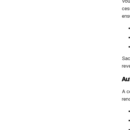
Vou
ces
ens
Sac
rev
Au
A c
ren