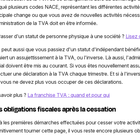
iqué plusieurs codes NACE, représentant les différentes activités
ncipale change ou que vous avez de nouvelles activités néce
dministration de la TVA doit en être informée.
asser d'un statut de personne physique à une société ?
Lisez c
se peut aussi que vous passiez d'un statut d'indépendant bénéfic
iert un assujettissement à la TVA, ou l'inverse. Là aussi, l'admi
ial doivent être mis au courant. Si vous êtes nouvellement assu
ectuer une déclaration à la TVA chaque trimestre. Et si à l'inver
, vous ne devez plus vous occuper de ces déclarations.
savoir plus ?
La franchise TVA : quand et pour qui
s obligations fiscales après la cessation
là les premières démarches effectuées pour cesser votre activ
nitivement tourner cette page, il vous reste encore plusieurs obl