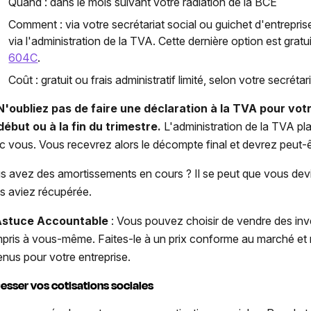
Quand : dans le mois suivant votre radiation de la BCE
Comment : via votre secrétariat social ou guichet d'entrepri
via l'administration de la TVA. Cette dernière option est gratuit
604C
.
Coût : gratuit ou frais administratif limité, selon votre secrétari
N'oubliez pas de faire une déclaration à la TVA pour votr
début ou à la fin du trimestre.
L'administration de la TVA pl
c vous. Vous recevrez alors le décompte final et devrez peut-ê
s avez des amortissements en cours ? Il se peut que vous dev
s aviez récupérée.
stuce Accountable
: Vous pouvez choisir de vendre des in
pris à vous-même. Faites-le à un prix conforme au marché et n
enus pour votre entreprise.
Cesser vos cotisations sociales