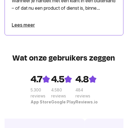
Wanneer je handelt met een klant in een buitenland
– of dat nu een product of dienst is, binne...
Lees meer
Wat onze gebruikers zeggen
4.7
4.5
4.8
5.300
4.580
484
reviews
reviews
reviews
App Store
Google Play
Reviews.io