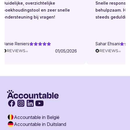
Duidelijke, overzichtelijke
Snelle respons. Alt
boekhoudingstool en zeer snelle
behulpzaam. Helde
ondersteuning bij vragen!
steeds geduldig.
Danie Reniers
Sahar Ehsani
01/05/2026
Accountable in België
Accountable in Duitsland