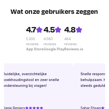
Wat onze gebruikers zeggen
4.7
4.5
4.8
5.300
4.580
484
reviews
reviews
reviews
App Store
Google Play
Reviews.io
Duidelijke, overzichtelijke
Snelle respons. Alt
boekhoudingstool en zeer snelle
behulpzaam. Helde
ondersteuning bij vragen!
steeds geduldig.
Danie Reniers
Sahar Ehsani