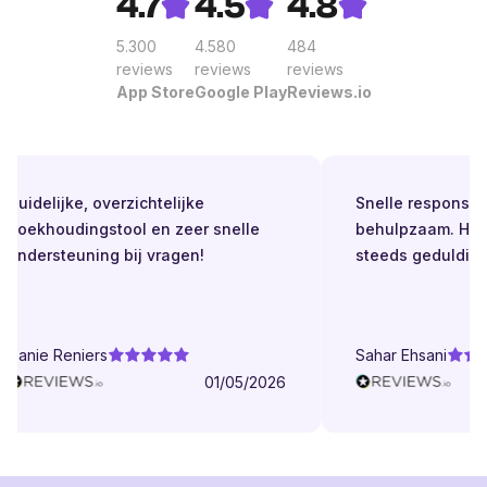
4.7
4.5
4.8
5.300
4.580
484
reviews
reviews
reviews
App Store
Google Play
Reviews.io
Duidelijke, overzichtelijke
Snelle respons. Alt
boekhoudingstool en zeer snelle
behulpzaam. Helde
ondersteuning bij vragen!
steeds geduldig.
Danie Reniers
Sahar Ehsani
01/05/2026