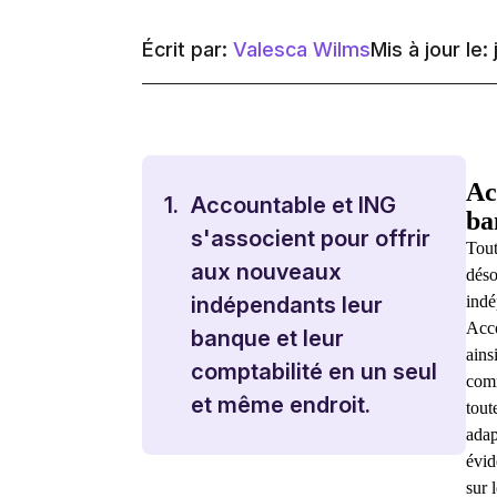
Écrit par:
Valesca Wilms
Mis à jour le: 
Ac
1.
Accountable et ING
ba
s'associent pour offrir
Tout
aux nouveaux
déso
indé
indépendants leur
Acco
banque et leur
ains
comptabilité en un seul
comm
et même endroit.
tout
adap
évid
sur 