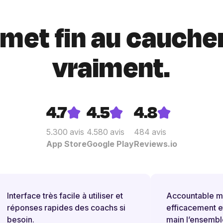
i met fin au cauche
vraiment.
4.7
4.5
4.8
5.300
avis
4.580
avis
484
avis
App Store
Google Play
Reviews.io
Interface très facile à utiliser et
Accountable me 
réponses rapides des coachs si
efficacement et 
besoin.
main l’ensemble