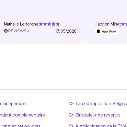
comptabilité d’i
ne suis plus jama
payer ma TVA ou 
Nathalie Leborgne
Hadrien Minet
pour mes impôts
17/05/2026
prévoit toutes le
avance et me ra
échéances ! Je n
revenir en arriè
fichier Excel !
r indépendant
Taux d’imposition Belgiq
ndant complementaire
Simulateur de revenus
brut et net pour les
Autoliquidation de la TVA