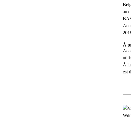
Belg
aux 
BASI
Acco
2018
À p
Acco
util
À la
est 