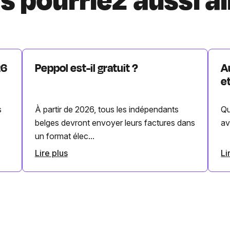
s pourriez aussi a
26
Peppol est-il gratuit ?
A
e
s
À partir de 2026, tous les indépendants
Qu
belges devront envoyer leurs factures dans
av
un format élec...
Lire plus
Li