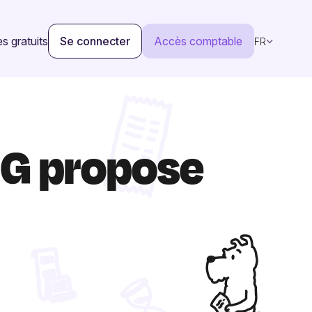
s gratuits
Se connecter
Accès comptable
FR
NG propose