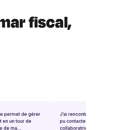
mar fiscal,
permet de gérer
J’ai rencontré une difficulté et j’ai
en un tour de
pu contacter rapidement une
 de ma
collaboratrice (Sihame) qui a