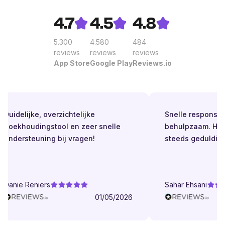
4.7
4.5
4.8
5.300
4.580
484
reviews
reviews
reviews
App Store
Google Play
Reviews.io
uidelijke, overzichtelijke
Snelle respons. Alti
boekhoudingstool en zeer snelle
behulpzaam. Helder
ndersteuning bij vragen!
steeds geduldig.
anie Reniers
Sahar Ehsani
01/05/2026