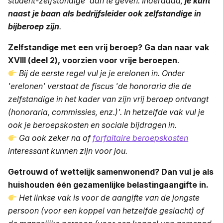
student-zelfstandige’ aan te geven. Inderdaad,
je kunt
naast je baan als bedrijfsleider ook zelfstandige in
bijberoep zijn
.
Zelfstandige met een vrij beroep? Ga dan naar vak
XVIII (deel 2), voorzien voor vrije beroepen
.
Bij de eerste regel vul je je erelonen in. Onder
'erelonen' verstaat de fiscus 'de honoraria die de
zelfstandige in het kader van zijn vrij beroep ontvangt
(honoraria, commissies, enz.)'. In hetzelfde vak vul je
ook je beroepskosten en sociale bijdragen in.
Ga ook zeker na of
forfaitaire beroepskosten
interessant kunnen zijn voor jou.
Getrouwd of wettelijk samenwonend? Dan vul je als
huishouden één gezamenlijke belastingaangifte in.
Het linkse vak is voor de aangifte van de jongste
persoon (voor een koppel van hetzelfde geslacht) of