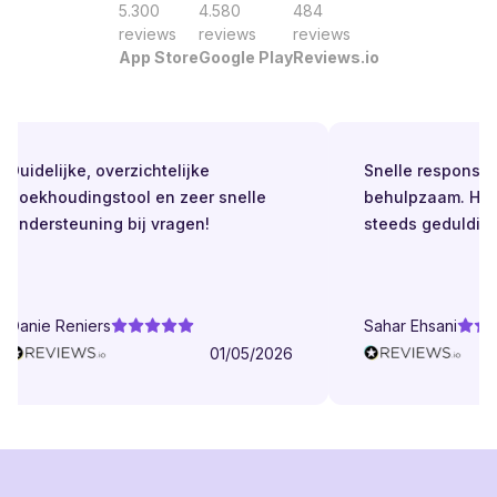
5.300
4.580
484
reviews
reviews
reviews
App Store
Google Play
Reviews.io
Duidelijke, overzichtelijke
Snelle respons. Alt
boekhoudingstool en zeer snelle
behulpzaam. Helde
ondersteuning bij vragen!
steeds geduldig.
Danie Reniers
Sahar Ehsani
01/05/2026