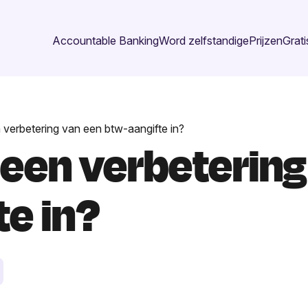
Accountable Banking
Word zelfstandige
Prijzen
Grati
 verbetering van een btw-aangifte in?
 een verbeterin
e in?