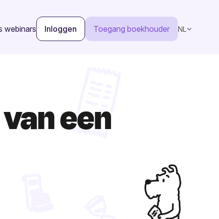
s webinars
Inloggen
Toegang boekhouder
NL
g van een