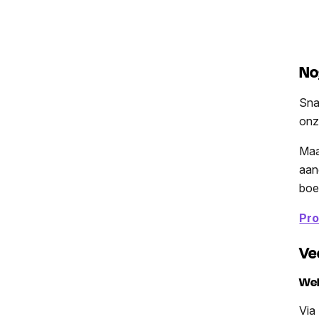
No
Sna
on
Maa
aan
boe­
Pro
Ve
Wel
Via