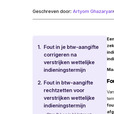
Geschreven door:
Artyom Ghazaryan
Een
zek
1.
Fout in je btw-aangifte
ind
corrigeren na
ind
verstrijken wettelijke
indieningstermijn
Maa
Fo
2.
Fout in btw-aangifte
rechtzetten voor
Van
verstrijken wettelijke
ter
fou
indieningstermijn
afg