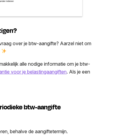
jzigen?
e vraag over je btw-aangifte? Aarzel niet om
.
kkelijk alle nodige informatie om je btw-
tie voor je be­las­ting­aan­gif­ten
. Als je een
riodieke btw-aangifte
eren, behalve de aangiftetermijn.