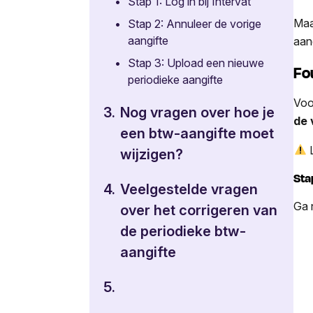
•
Stap 1: Log in bij Intervat
Maa
•
Stap 2: Annuleer de vorige
aangifte
aan
•
Stap 3: Upload een nieuwe
Fo
periodieke aangifte
Voo
3.
Nog vragen over hoe je
de 
een btw-aangifte moet
L
wijzigen?
Stap
4.
Veelgestelde vragen
Ga 
over het corrigeren van
de periodieke btw-
aangifte
5.