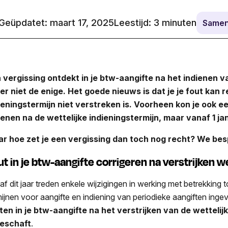
Geüpdatet: maart 17, 2025
Leestijd:
3
minuten
Samen
 vergissing ontdekt in je btw-aangifte na het indienen v
er niet de enige. Het goede nieuws is dat je je fout kan 
ieningstermijn niet verstreken is. Voorheen kon je ook e
ienen na de wettelijke indieningstermijn, maar vanaf 1 j
r hoe zet je een vergissing dan toch nog recht? We bes
ut in je btw-aangifte corrigeren na verstrijken w
af dit jaar treden enkele wijzigingen in werking met betrekkin
mijnen voor aangifte en indiening van periodieke aangiften inge
ten in je btw-aangifte na het verstrijken van de wettelij
eschaft
.