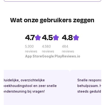
Wat onze gebruikers zeggen
4.7
4.5
4.8
5.300
4.580
484
reviews
reviews
reviews
App Store
Google Play
Reviews.io
Duidelijke, overzichtelijke
Snelle respons. Alt
boekhoudingstool en zeer snelle
behulpzaam. Helde
ondersteuning bij vragen!
steeds geduldig.