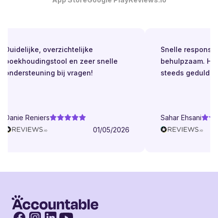
Duidelijke, overzichtelijke
Snelle respons. Alt
boekhoudingstool en zeer snelle
behulpzaam. Helde
ondersteuning bij vragen!
steeds geduldig.
Danie Reniers
Sahar Ehsani
01/05/2026