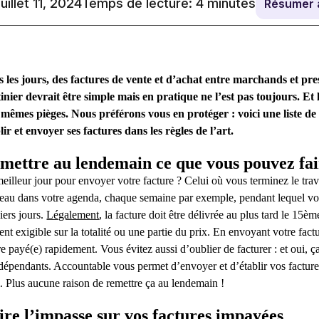
juillet 11, 2024
Temps de lecture:
4
minutes
Résumer 
 les jours, des factures de vente et d’achat entre marchands et pres
inier devrait être simple mais en pratique ne l’est pas toujours. Et
mêmes pièges. Nous préférons vous en protéger : voici une liste de 
lir et envoyer ses factures dans les règles de l’art.
mettre au lendemain ce que vous pouvez fai
eilleur jour pour envoyer votre facture ? Celui où vous terminez le trava
eau dans votre agenda, chaque semaine par exemple, pendant lequel vous
iers jours.
Légalement
, la facture doit être délivrée au plus tard le 15è
ent exigible sur la totalité ou une partie du prix. En envoyant votre fa
re payé(e) rapidement. Vous évitez aussi d’oublier de facturer : et oui, ça
dépendants. Accountable vous permet d’envoyer et d’établir vos facture
. Plus aucune raison de remettre ça au lendemain !
ire l’impasse sur vos factures impayées