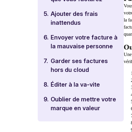
Vous
votr
5.
Ajouter des frais
la f
inattendus
fact
quan
6.
Envoyer votre facture à
la mauvaise personne
Ou
Une 
7.
Garder ses factures
véri
hors du cloud
8.
Éditer à la va-vite
9.
Oublier de mettre votre
marque en valeur