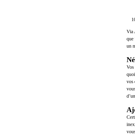
Via 
que 
un m
Né
Vos 
quoi
vos 
vous
d’un
Aj
Cert
inex
vous