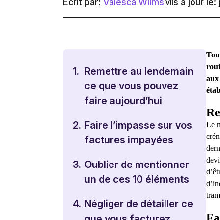
Écrit par:
Valesca Wilms
Mis à jour le: 
Tous
rout
1.
Remettre au lendemain
aux 
ce que vous pouvez
étab
faire aujourd’hui
Re
2.
Faire l’impasse sur vos
Le m
crén
factures impayées
dern
devi
3.
Oublier de mentionner
d’êt
un de ces 10 éléments
d’in
tram
4.
Négliger de détailler ce
Fa
que vous facturez