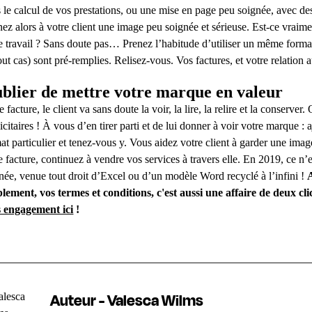
 le calcul de vos prestations, ou une mise en page peu soignée, avec d
ez alors à votre client une image peu soignée et sérieuse. Est-ce vraim
e travail ? Sans doute pas… Prenez l’habitude d’utiliser un même format 
out cas) sont pré-remplies. Relisez-vous. Vos factures, et votre relation 
blier de mettre votre marque en valeur
e facture, le client va sans doute la voir, la lire, la relire et la conserve
icitaires ! À vous d’en tirer parti et de lui donner à voir votre marque :
at particulier et tenez-vous y. Vous aidez votre client à garder une image
e facture, continuez à vendre vos services à travers elle. En 2019, ce n’
née, venue tout droit d’Excel ou d’un modèle Word recyclé à l’infini !
lement, vos termes et conditions, c'est aussi une affaire de deux cl
s engagement ici
!
Auteur - Valesca Wilms