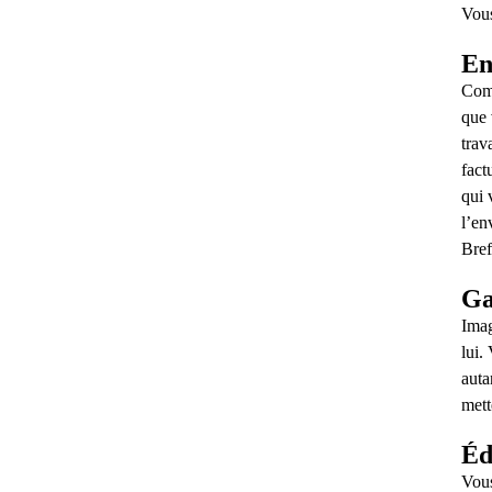
Vous
En
Comm
que 
trav
fact
qui 
l’en
Bref
Ga
Imag
lui.
auta
mett
Éd
Vous