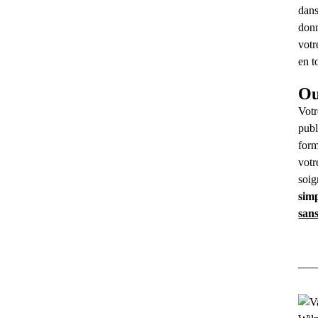
dans
donn
votr
en t
Ou
Votr
publ
form
votr
soig
simp
san