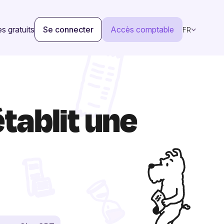
s gratuits
Se connecter
Accès comptable
FR
établit une