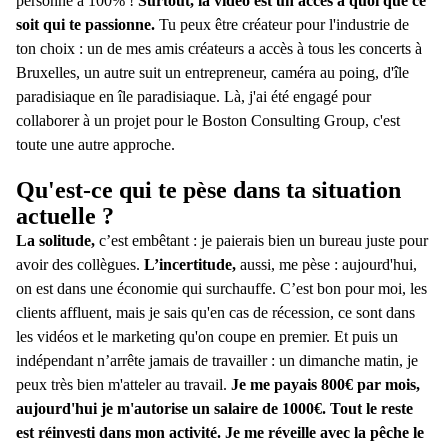
personne à 100% !
Surtout, la vidéo est un accès à quoi que ce
soit qui te passionne.
Tu peux être créateur pour l'industrie de
ton choix : un de mes amis créateurs a accès à tous les concerts à
Bruxelles, un autre suit un entrepreneur, caméra au poing, d'île
paradisiaque en île paradisiaque. Là, j'ai été engagé pour
collaborer à un projet pour le Boston Consulting Group, c'est
toute une autre approche.
Qu'est-ce qui te pèse dans ta situation
actuelle ?
La solitude,
c’est embêtant : je paierais bien un bureau juste pour
avoir des collègues.
L’incertitude,
aussi, me pèse : aujourd'hui,
on est dans une économie qui surchauffe. C’est bon pour moi, les
clients affluent, mais je sais qu'en cas de récession, ce sont dans
les vidéos et le marketing qu'on coupe en premier. Et puis un
indépendant n’arrête jamais de travailler : un dimanche matin, je
peux très bien m'atteler au travail.
Je me payais 800€ par mois,
aujourd'hui je m'autorise un salaire de 1000€. Tout le reste
est réinvesti dans mon activité. Je me réveille avec la pêche le