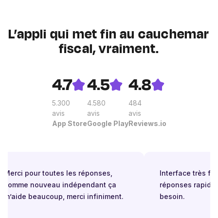
L’appli qui met fin au cauchemar
fiscal, vraiment.
4.7
4.5
4.8
5.300
4.580
484
avis
avis
avis
App Store
Google Play
Reviews.io
Merci pour toutes les réponses,
Interface très facil
comme nouveau indépendant ça
réponses rapides 
m’aide beaucoup, merci infiniment.
besoin.