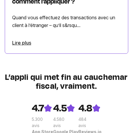
comment l’appliquer ?
Quand vous effectuez des transactions avec un
client à l’étranger – qu’il s&rsqu...
Lire plus
L’appli qui met fin au cauchemar
fiscal, vraiment.
4.7
4.5
4.8
5.300
4.580
484
avis
avis
avis
App Store
Google Play
Reviews.io