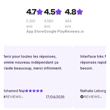
4.7
4.5
4.8
5.300
4.580
484
avis
avis
avis
App Store
Google Play
Reviews.io
Merci pour toutes les réponses,
Interface très facil
comme nouveau indépendant ça
réponses rapides 
m’aide beaucoup, merci infiniment.
besoin.
Mohamed Naji
Nathalie Leborgne
17/04/2026