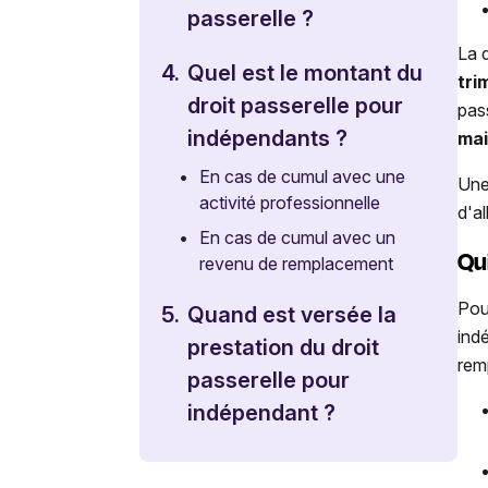
passerelle ?
La 
4.
Quel est le montant du
tri
droit passerelle pour
pas
indépendants ?
mai
•
En cas de cumul avec une
Une
activité professionnelle
d'a
•
En cas de cumul avec un
Qu
revenu de remplacement
Pou
5.
Quand est versée la
ind
prestation du droit
remp
passerelle pour
indépendant ?