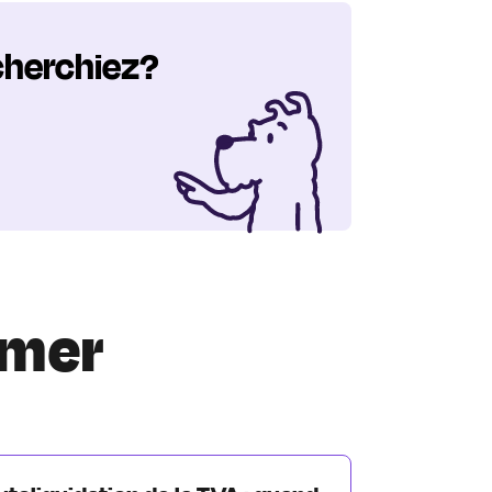
cherchiez?
imer