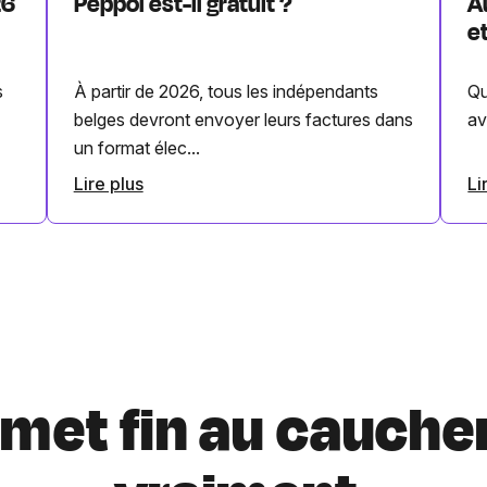
26
Peppol est-il gratuit ?
A
e
s
À partir de 2026, tous les indépendants
Qu
belges devront envoyer leurs factures dans
av
un format élec...
Lire plus
Li
i met fin au cauche