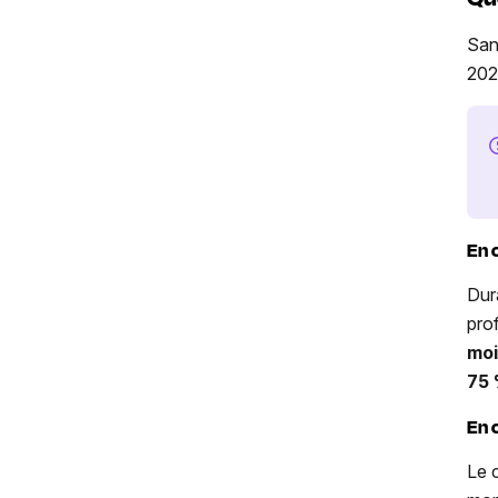
San
202
En 
Dura
pro
mo
75
En 
Le 