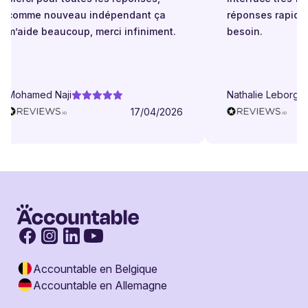
comme nouveau indépendant ça
réponses rapides 
m’aide beaucoup, merci infiniment.
besoin.
Mohamed Naji
Nathalie Leborgne
17/04/2026
Accountable en Belgique
Accountable en Allemagne