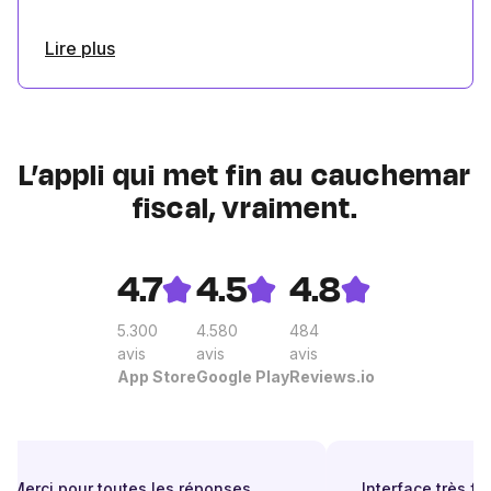
Lire plus
L’appli qui met fin au cauchemar
fiscal, vraiment.
4.7
4.5
4.8
5.300
4.580
484
avis
avis
avis
App Store
Google Play
Reviews.io
Merci pour toutes les réponses,
Interface très facil