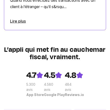
Quand vous effectuez des transactions avec un
client à l’étranger – qu’il s&rsqu...
Lire plus
L’appli qui met fin au cauchemar
fiscal, vraiment.
4.7
4.5
4.8
5.300
4.580
484
avis
avis
avis
App Store
Google Play
Reviews.io