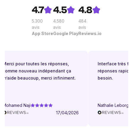
4.7
4.5
4.8
5.300
4.580
484
avis
avis
avis
App Store
Google Play
Reviews.io
Merci pour toutes les réponses,
Interface très facil
comme nouveau indépendant ça
réponses rapides 
m’aide beaucoup, merci infiniment.
besoin.
Mohamed Naji
Nathalie Leborgne
17/04/2026