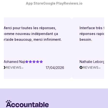
App Store
Google Play
Reviews.io
Merci pour toutes les réponses,
Interface très facil
comme nouveau indépendant ça
réponses rapides 
m’aide beaucoup, merci infiniment.
besoin.
Mohamed Naji
Nathalie Leborgne
17/04/2026