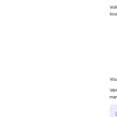
Voi
tous
Vou
Vér
man