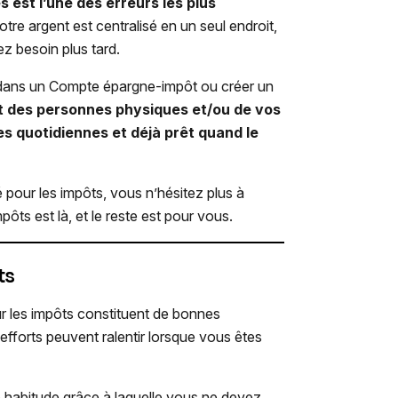
 est l’une des erreurs les plus
tre argent est centralisé en un seul endroit,
ez besoin plus tard.
 dans un Compte épargne-impôt ou créer un
ôt des personnes physiques et/ou de vos
es quotidiennes et déjà prêt quand le
 pour les impôts, vous n’hésitez plus à
ôts est là, et le reste est pour vous.
ts
our les impôts constituent de bonnes
efforts peuvent ralentir lorsque vous êtes
e habitude grâce à laquelle vous ne devez