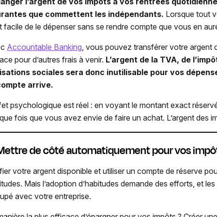
anger l’argent de vos impôts à vos rentrées quotidiennes
rantes que commettent les indépendants.
Lorsque tout vo
est facile de le dépenser sans se rendre compte que vous en aur
ec
Accountable Banking
, vous pouvez transférer votre argent
ace pour d’autres frais à venir.
L’argent de la TVA, de l’imp
isations sociales sera donc inutilisable pour vos dépens
ompte arrive.
ffet psychologique est réel : en voyant le montant exact réservé
que fois que vous avez envie de faire un achat. L’argent des imp
 Mettre de côté automatiquement pour vos impô
ifier votre argent disponible et utiliser un compte de réserve p
itudes. Mais l’adoption d’habitudes demande des efforts, et les 
upé avec votre entreprise.
manière la plus efficace d’épargner pour vos impôts ? Créer un