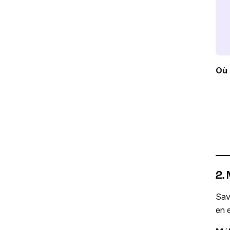
Où 
2.
Sav
en 