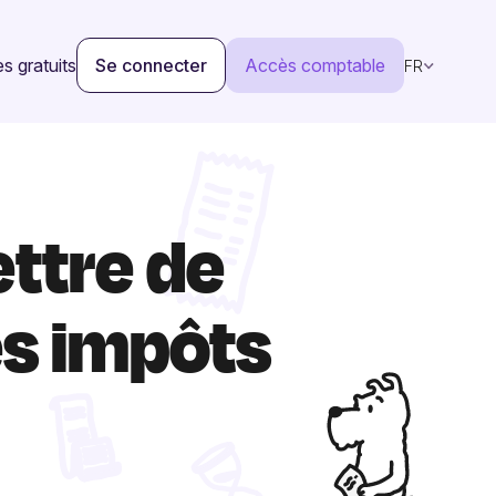
s gratuits
Se connecter
Accès comptable
FR
ettre de
es impôts