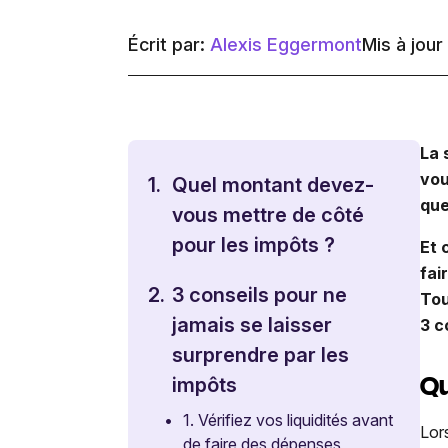
Écrit par:
Alexis Eggermont
Mis à jour 
La 
vou
1.
Quel montant devez-
que
vous mettre de côté
pour les impôts ?
Et 
fai
2.
3 conseils pour ne
Tou
jamais se laisser
3 c
surprendre par les
Qu
impôts
•
1. Vérifiez vos liquidités avant
Lor
de faire des dépenses