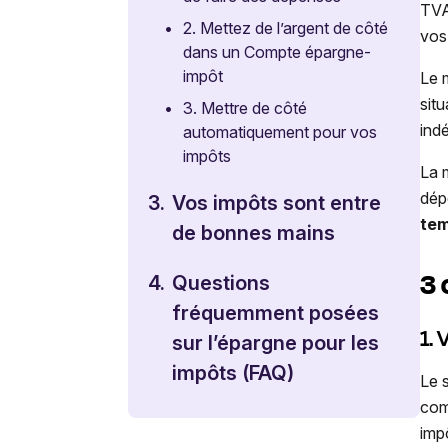
TVA
•
2. Mettez de l’argent de côté
vos 
dans un Compte épargne-
impôt
Le 
sit
•
3. Mettre de côté
ind
automatiquement pour vos
impôts
La 
dép
3.
Vos impôts sont entre
tem
de bonnes mains
3 
4.
Questions
fréquemment posées
1. 
sur l’épargne pour les
impôts (FAQ)
Le 
com
imp