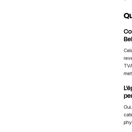
Qu
Co
Be
Cel
rev
TVA
met
L’
pe
Oui
cat
phys