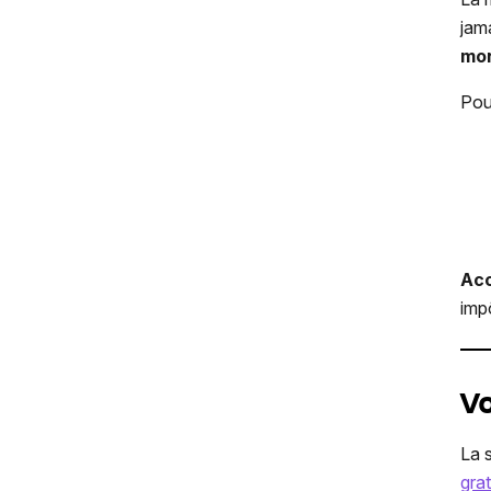
jam
mon
Pour
Acc
imp
Vo
La 
gra