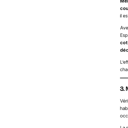
Mél
cou
il 
Av
Esp
cot
déc
L’e
cha
3.
Vér
hab
occ
La 