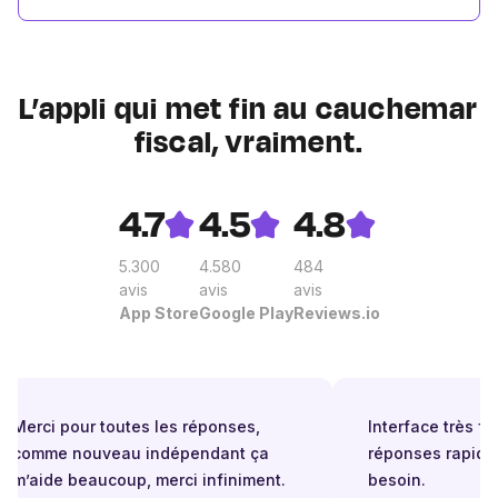
L’appli qui met fin au cauchemar
fiscal, vraiment.
4.7
4.5
4.8
5.300
4.580
484
avis
avis
avis
App Store
Google Play
Reviews.io
Merci pour toutes les réponses,
Interface très faci
comme nouveau indépendant ça
réponses rapides
m’aide beaucoup, merci infiniment.
besoin.