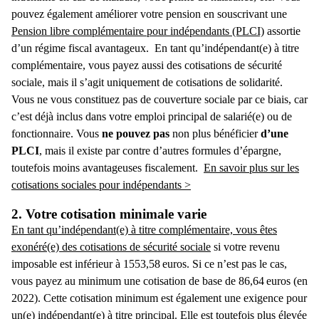
pouvez également améliorer votre pension en souscrivant une
Pension libre complémentaire pour indépendants (PLCI)
assortie
d’un régime fiscal avantageux.
En tant qu’indépendant(e) à titre
complémentaire, vous payez aussi des cotisations de sécurité
sociale, mais il s’agit uniquement de cotisations de solidarité.
Vous ne vous constituez pas de couverture sociale par ce biais, car
c’est déjà inclus dans votre emploi principal de salarié(e) ou de
fonctionnaire. Vous
ne pouvez pas
non plus bénéficier
d’une
PLCI
, mais il existe par contre d’autres formules d’épargne,
toutefois moins avantageuses fiscalement.
En savoir plus sur les
cotisations sociales pour indépendants >
2. Votre cotisation minimale varie
En tant qu’indépendant(e) à titre complémentaire, vous êtes
exonéré(e) des cotisations de sécurité sociale
si votre revenu
imposable est inférieur à 1553,58 euros. Si ce n’est pas le cas,
vous payez au minimum une cotisation de base de 86,64 euros (en
2022). Cette
cotisation minimum
est également une exigence pour
un(e)
indépendant(e) à titre principal
. Elle est toutefois plus élevée