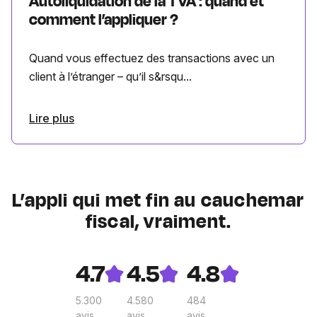
Autoliquidation de la TVA : quand et
comment l’appliquer ?
Quand vous effectuez des transactions avec un
client à l’étranger – qu’il s&rsqu...
Lire plus
L’appli qui met fin au cauchemar
fiscal, vraiment.
4.7
4.5
4.8
5.300
4.580
484
avis
avis
avis