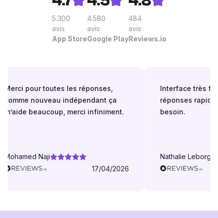
4.7
4.5
4.8
5.300
4.580
484
avis
avis
avis
App Store
Google Play
Reviews.io
Merci pour toutes les réponses,
Interface très faci
comme nouveau indépendant ça
réponses rapides
m’aide beaucoup, merci infiniment.
besoin.
Mohamed Naji
Nathalie Leborgne
17/04/2026