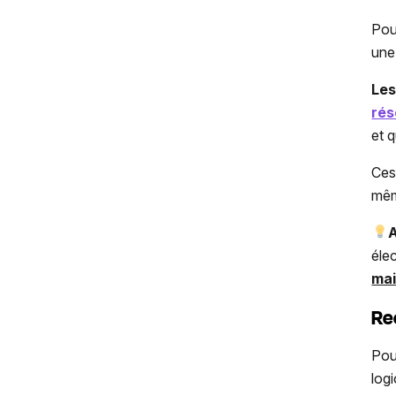
Pou
une
Les
rés
et q
Ces
mêm
éle
ma
Re
Pou
logi