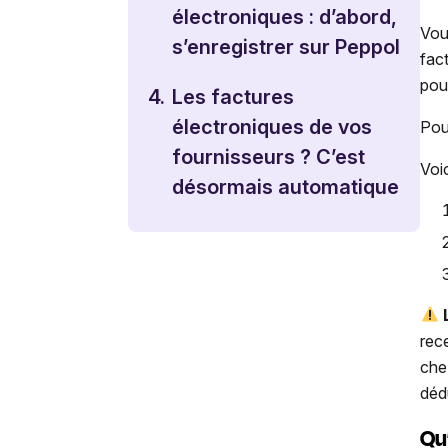
électroniques : d’abord,
Vou
s’enregistrer sur Peppol
fac
pou
4.
Les factures
électroniques de vos
Pour
fournisseurs ? C’est
Voic
désormais automatique
L
rec
che
déd
Qu