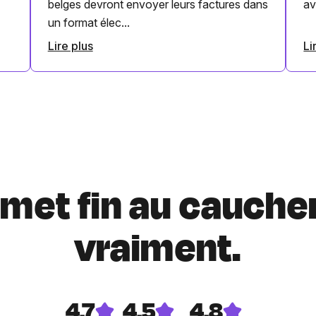
belges devront envoyer leurs factures dans
av
un format élec...
Lire plus
Li
i met fin au cauche
vraiment.
4.7
4.5
4.8