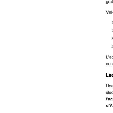
grat
Voi
L'a
enr
Le
Une
éle
fac
d'A