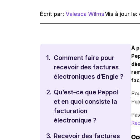
Écrit par:
Valesca Wilms
Mis à jour le
À p
Pep
1.
Comment faire pour
dès
recevoir des factures
rem
électroniques d’Engie ?
fac
2.
Qu’est-ce que Peppol
Pou
et en quoi consiste la
Pepp
facturation
Pas
électronique ?
Rec
Co
3.
Recevoir des factures