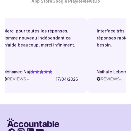
App Store
Google Play
Reviews.io
Merci pour toutes les réponses,
Interface très facil
comme nouveau indépendant ça
réponses rapides 
m’aide beaucoup, merci infiniment.
besoin.
Mohamed Naji
Nathalie Leborgne
17/04/2026