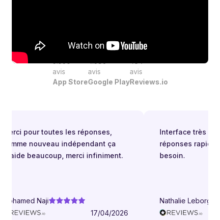
cauchemar fiscal, vraiment.
4.7
4.5
4.8
5.300
4.580
484
avis
avis
avis
App Store
Google Play
Reviews.io
Merci pour toutes les réponses,
Interface très facile
comme nouveau indépendant ça
réponses rapides 
m’aide beaucoup, merci infiniment.
besoin.
Mohamed Naji
Nathalie Leborgne
17/04/2026