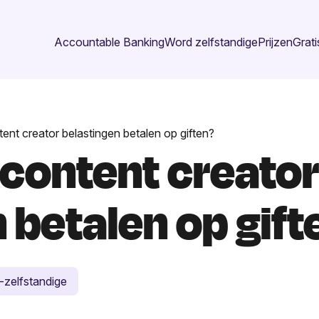
Accountable Banking
Word zelfstandige
Prijzen
Grati
tent creator belastingen betalen op giften?
 content creator
 betalen op gift
-zelfstandige