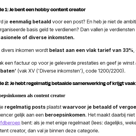
ie 1: Je bent een hobby content creator
d je
eenmalig
betaald
voor een post? En heb je niet de ambit
rganiseerde basis geld te verdienen? Dan vallen je verdiensten
asionele of diverse inkomsten.
 divers inkomen wordt
belast aan een vlak tarief van 33%
,
k een factuur op voor je geleverde prestaties en geef je winst
‘baten’
(vak XV ('Diverse inkomsten'), code 1200/2200).
ie 2: Je hebt regelmatig betaalde samenwerking of krijgt vaa
oepsinkomen als content creator
 je
regelmatig posts
plaatst
waarvoor je betaald of vergo
luencer gelijk aan een
beroepsinkomen
. Het maakt daarbij niet
fdberoep
bent: als je met enige regelmaat (lees: dagelijks, weke
tent creator, dan val je binnen deze categorie.