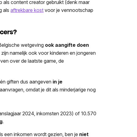
oep als content creator gebruikt (denk maar
g als
aftrekbare kost
voor je vennootschap
ncers?
 Belgische wetgeving
ook aangifte doen
 zijn namelijk ook voor kinderen en jongeren
even over de laatste game, de
n én giften dus aangeven
in je
 aanvragen, omdat je dit als minderjarige nog
anslagjaar 2024, inkomsten 2023) of 10.570
ng
.
als een inkomen wordt gezien, ben je
niet