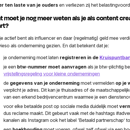
r ten laste van je ouders
en verliezen zij het belastingvoor
t moet je nog meer weten als je als content cre
art?
 je actief bent als influencer en daar (regelmatig) geld mee ver
ieso als onderneming gezien. En dat betekent dat je:
je onderneming moet laten
registreren in de
Kruispuntba
je een
btw-nummer moet aanvragen
als je btw-plichtig b
vrijstellingsregeling voor kleine ondernemingen
de
gegevens van je onderneming
moet vermelden
op je 
verplicht je adres. Dit kan je thuisadres of de maatschappelijk
van een erkend bedrijvencentrum waarmee je een diensteno
voor elke betaalde post op sociale media duidelijk moet
verm
dus reclame maakt. Dit gebeurt vaak met de hashtags #adver
kanalen als Instagram ook het label ‘Betaald partnerschap’ t
een
boekhouding
moet voeren, ofwel zelf ofwel via een b