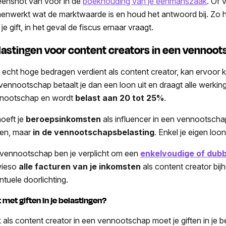
eenshot van voor in de
boekhouding van je eenmanszaak
. Of 
enwerkt wat de marktwaarde is en houd het antwoord bij. Zo 
je gift, in het geval de fiscus ernaar vraagt.
lastingen voor content creators in een vennoo
 echt hoge bedragen verdient als content creator, kan ervoor
vennootschap betaalt je dan een loon uit en draagt alle werki
nootschap en wordt
belast aan 20 tot 25%
.
hoeft je
beroepsinkomsten
als influencer in een vennootschap
en, maar
in de vennootschapsbelasting
. Enkel je eigen lo
 vennootschap ben je verplicht om een
enkelvoudige of dub
wieso
alle facturen van je inkomsten
als content creator bij
ntuele doorlichting.
 met giften in je belastingen?
 als content creator in een vennootschap moet je giften in je be