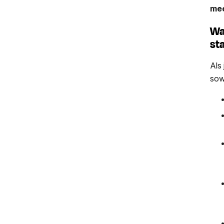
mee
Wa
st
Als
sow