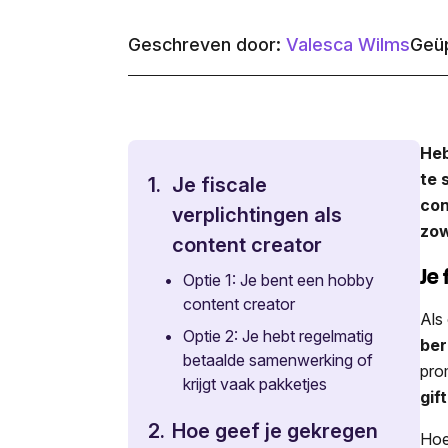
Geschreven door:
Valesca Wilms
Geüp
Heb
te 
1.
Je fiscale
con
verplichtingen als
zow
content creator
Je
•
Optie 1: Je bent een hobby
content creator
Als
•
Optie 2: Je hebt regelmatig
be
betaalde samenwerking of
pro
krijgt vaak pakketjes
gif
2.
Hoe geef je gekregen
Hoe