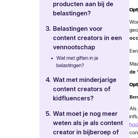
producten aan bij de
Opt
belastingen?
Wor
3.
Belastingen voor
geo
content creators in een
occ
vennootschap
Een
•
Wat met giften in je
Maa
belastingen?
de 
4.
Wat met minderjarige
Opt
content creators of
Ber
kidfluencers?
Als
5.
Wat moet je nog meer
inf
weten als je als content
hoo
creator in bijberoep of
con