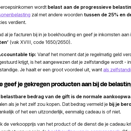
beroepsinkomen wordt
belast aan de progressieve belasti
sonenbelasting
zal met andere woorden
tussen de 25% en d
cies verdient.
d al je facturen bij in je boekhouding en geef je inkomsten aan
ten’
(vak XVIII, code 1650/2650).
ccountable tip:
Vanaf het moment dat je regelmatig geld verd
gestuurd krijgt, is het aangewezen dat je zelfstandige wordt - i
fstandige. Je haalt er een groot voordeel uit, want
als zelfstan
e geef je gekregen producten aan bij de belasti
t
belastbare bedrag van de gift is de normale aankoopw
alen als je het zelf zou kopen. Dat bedrag vermeld je
bij je be
nkelijk of het een uitzonderlijk, eenmalig cadeau is of niet.
k de verkoopprijs van het product of de dienst die je cadeau kr