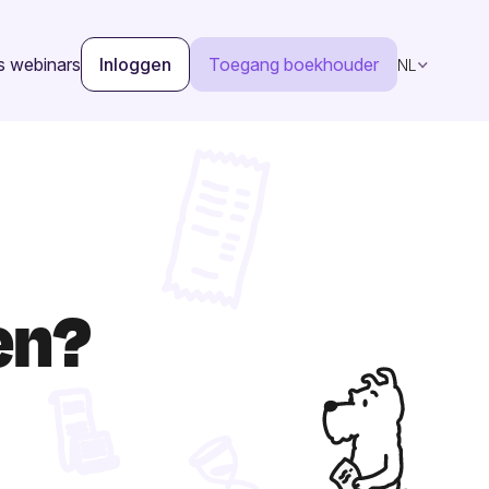
s webinars
Inloggen
Toegang boekhouder
NL
en?