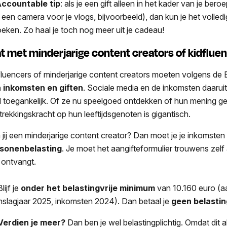
ccountable tip
: als je een gift alleen in het kader van je ber
 een camera voor je vlogs, bijvoorbeeld), dan kun je het volledi
oeken. Zo haal je toch nog meer uit je cadeau!
t met minderjarige content creators of kidflue
fluencers of minderjarige content creators moeten volgens de
 inkomsten en giften
. Sociale media en de inkomsten daaruit
l toegankelijk. Of ze nu speelgoed ontdekken of hun mening g
trekkingskracht op hun leeftijdsgenoten is gigantisch.
 jij een minderjarige content creator? Dan moet je je inkomste
sonenbelasting
. Je moet het aangifteformulier trouwens zelf
t ontvangt.
lijf je
onder het belastingvrije minimum
van 10.160 euro (a
nslagjaar 2025, inkomsten 2024). Dan betaal je
geen belasti
Verdien je meer?
Dan ben je wel belastingplichtig. Omdat dit 