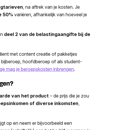
ngtarieven
, na aftrek van je kosten. Je
e 50%
variëren, afhankelijk van hoeveel je
 in
deel 2 van de belastingaangifte bij de
ient met content creatie of pakketjes
n bijberoep, hoofdberoep of als student-
dige mag je beroepskosten inbrengen
.
ngen?
aarde van het product
– de prijs die je zou
roepsinkomen of diverse inkomsten
,
ijgt op en neem er bijvoorbeeld een