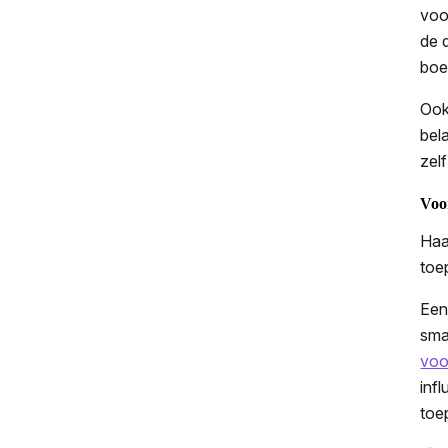
vo
de 
boe
Ook
bel
zel
Voo
Haa
toe
Een
sma
voo
inf
toe