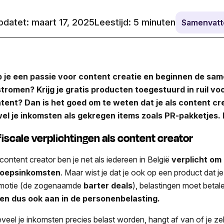
datet: maart 17, 2025
Leestijd:
5
minuten
Samenvatt
 je een passie voor content creatie en beginnen de sa
stromen? Krijg je gratis producten toegestuurd in ruil v
tent? Dan is het goed om te weten dat je als content cr
el je inkomsten als gekregen items zoals PR-pakketjes. Le
 fiscale verplichtingen als content creator
 content creator ben je net als iedereen in België
verplicht om 
roepsinkomsten
. Maar wist je dat je ook op een product dat je g
motie (de zogenaamde
barter deals
), belastingen moet beta
ten dus ook aan in de personenbelasting.
veel je inkomsten precies belast worden, hangt af van of je zel