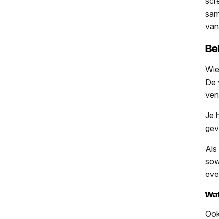
scr
sam
van 
Be
Wie
De 
ven
Je 
gev
Als
so
eve
Wat
Ook