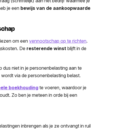
vraag (schriftelijk) aan het bedrijf waarmee je
heb je een
bewijs van de aankoopwaarde
tschap
 kiezen om een
vennootschap op te richten
.
ngskosten. De
resterende winst
blijft in de
 dus niet in je personenbelasting aan te
on wordt via de personenbelasting belast.
bele boekhouding
te voeren, waardoor je
houdt. Zo ben je meteen in orde bij een
lastingen inbrengen als je ze ontvangt in ruil