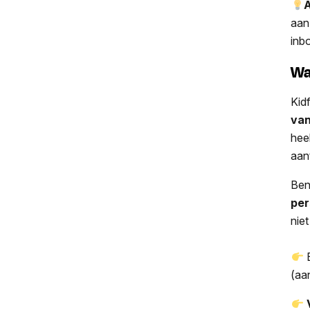
A
aan
inb
Wa
Kid
van
hee
aan
Ben
per
nie
B
(aa