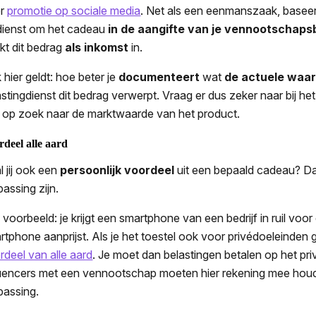
or
promotie op sociale media
. Net als een eenmanszaak, baseer
dienst om het cadeau
in de aangifte van je vennootschaps
kt dit bedrag
als inkomst
in.
 hier geldt: hoe beter je
documenteert
wat
de actuele waar
astingdienst dit bedrag verwerpt. Vraag er dus zeker naar bij het
f op zoek naar de marktwaarde van het product.
rdeel alle aard
l jij ook een
persoonlijk voordeel
uit een bepaald cadeau? D
passing zijn.
 voorbeeld: je krijgt een smartphone van een bedrijf in ruil voo
rtphone aanprijst. Als je het toestel ook voor privédoeleinden 
rdeel van alle aard
. Je moet dan belastingen betalen op het pr
luencers met een vennootschap moeten hier rekening mee hou
passing.