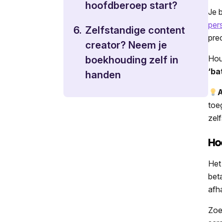
hoofdberoep start?
Je 
per
6.
Zelfstandige content
pre
creator? Neem je
Hou
boekhouding zelf in
‘ba
handen
A
toe
zel
Ho
He
bet
afha
Zoe