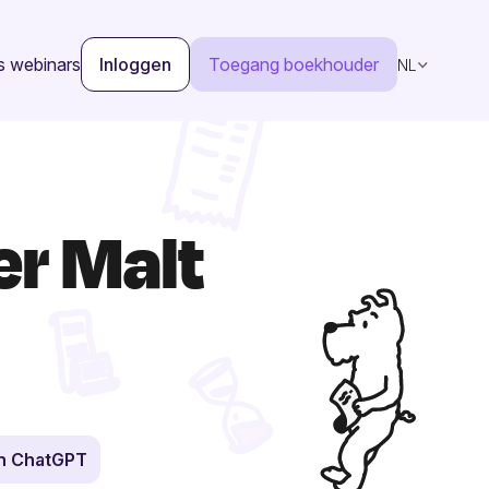
s webinars
Inloggen
Toegang boekhouder
NL
er Malt
in ChatGPT