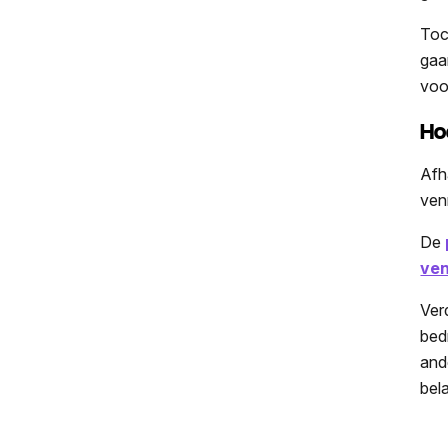
Toc
gaa
voo
Ho
Afh
ven
De
ven
Ver
bed
and
bel