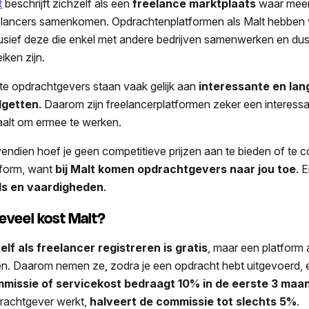
t
beschrijft zichzelf als een
freelance marktplaats
waar mee
elancers samenkomen. Opdrachtenplatformen als Malt hebben vaa
lusief deze die enkel met andere bedrijven samenwerken en dus v
eiken zijn.
te opdrachtgevers staan vaak gelijk aan
interessante en la
dgetten
. Daarom zijn freelancerplatformen zeker een interess
aalt om ermee te werken.
endien hoef je geen competitieve prijzen aan te bieden of te 
tform, want
bij Malt komen opdrachtgevers naar jou toe
. 
lls en vaardigheden
.
eveel kost Malt?
elf als freelancer registreren is gratis
, maar een platform 
en. Daarom nemen ze, zodra je een opdracht hebt uitgevoerd, 
missie of servicekost bedraagt 10% in de eerste 3 maa
rachtgever werkt,
halveert de commissie tot slechts 5%
.