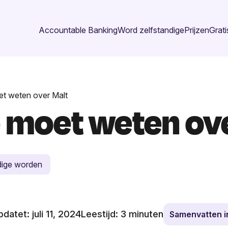
Accountable Banking
Word zelfstandige
Prijzen
Grati
et weten over Malt
e moet weten ov
dige worden
datet: juli 11, 2024
Leestijd:
3
minuten
Samenvatten 