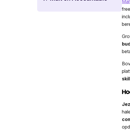
Mal
fre
inc
ber
Gro
bu
bet
Bov
pla
ski
Ho
Jez
hal
com
opd