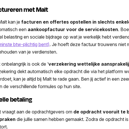
ctureren met Malt
Malt kan je
facturen en offertes opstellen in slechts enkel
omatisch een
aankoopfactuur voor de servicekosten
. Boe
el belasting en sociale bijdrage op wat je werkelijk hebt verdi
minste btw-plichtig bent)
. Je hoeft deze factuur trouwens niet 
ehouden van je verdiensten.
 onbelangrijk is ook de ‘
verzekering wettelijke aansprakeli
zekering dekt automatisch elke opdracht die via het platform w
doet, kan je altijd bij Malt te rade gaan. Ben jij actief in een z
n de verschillende formules op hun site.
elle betaling
t vraagt aan de opdrachtgevers om
de opdracht vooruit te b
praken
die jullie samen hebben gemaakt. Zodra de opdracht is 
tort.