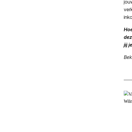
jou
ver
ink
Hoe
dez
jij
Bek