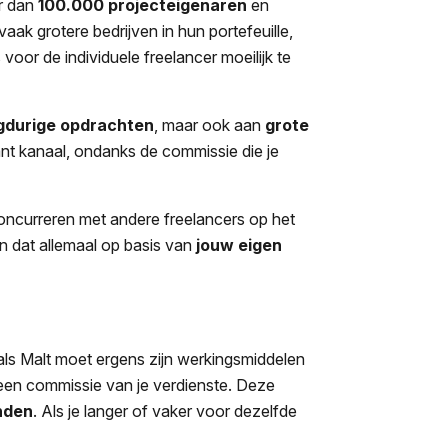
r dan
100.000 projecteigenaren
en
k grotere bedrijven in hun portefeuille,
oor de individuele freelancer moeilijk te
ngdurige opdrachten
, maar ook aan
grote
ant kanaal, ondanks de commissie die je
concurreren met andere freelancers op het
En dat allemaal op basis van
jouw eigen
als Malt moet ergens zijn werkingsmiddelen
een commissie van je verdienste. Deze
nden
. Als je langer of vaker voor dezelfde