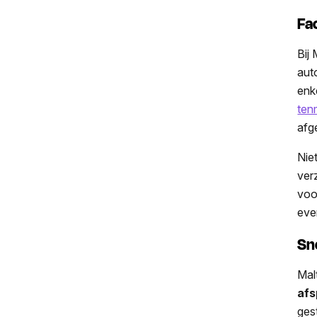
Fa
Bij 
aut
enk
ten
afg
Niet
ver
voor
eve
Sn
Mal
afs
ges