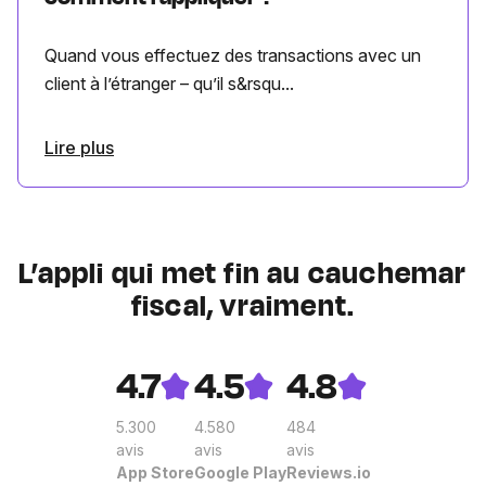
Quand vous effectuez des transactions avec un
client à l’étranger – qu’il s&rsqu...
Lire plus
L’appli qui met fin au cauchemar
fiscal, vraiment.
4.7
4.5
4.8
5.300
4.580
484
avis
avis
avis
App Store
Google Play
Reviews.io