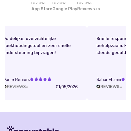
reviews
reviews
reviews
App Store
Google Play
Reviews.io
Duidelijke, overzichtelijke
Snelle respons. Alt
boekhoudingstool en zeer snelle
behulpzaam. Helde
ondersteuning bij vragen!
steeds geduldig.
Danie Reniers
Sahar Ehsani
01/05/2026