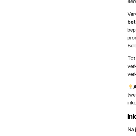
eer
Ver
bet
bep
pro
Bel
Tot
ver
ver
A
twe
ink
In
Na 