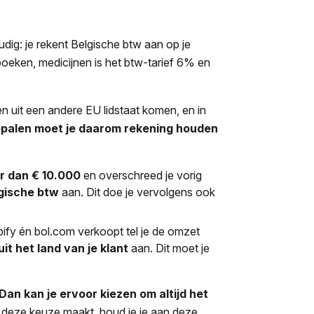
udig: je rekent Belgische btw aan op je
boeken, medicijnen is het btw-tarief 6% en
.
en uit een andere EU lidstaat komen, en in
epalen moet je daarom rekening houden
r dan € 10.000
en overschreed je vorig
gische btw
aan. Dit doe je vervolgens ook
opify én bol.com verkoopt tel je de omzet
uit het land van je klant
aan. Dit moet je
an kan je ervoor kiezen om altijd het
e deze keuze maakt, houd je je aan deze