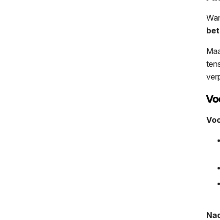
Wan
bet
Maa
ten
ver
Vo
Voo
Na