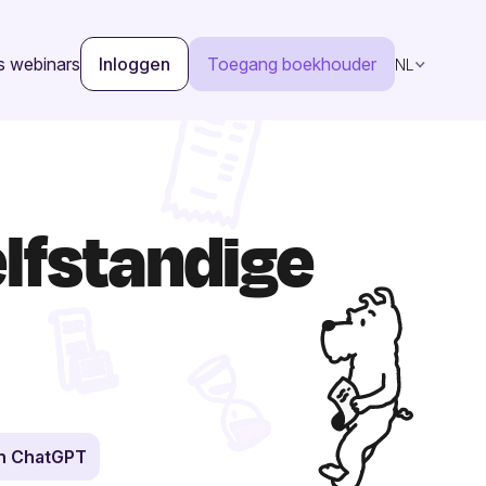
s webinars
Inloggen
Toegang boekhouder
NL
lfstandige
in ChatGPT