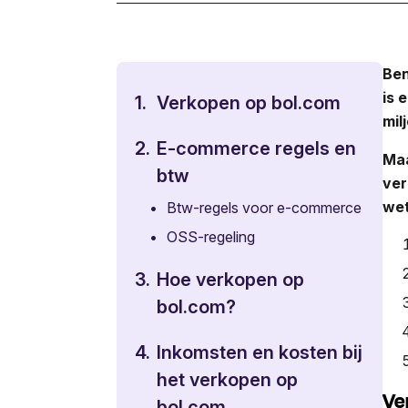
Ben
is 
1.
Verkopen op bol.com
mil
2.
E-commerce regels en
Maa
btw
ver
wet
•
Btw-regels voor e-commerce
•
OSS-regeling
3.
Hoe verkopen op
bol.com?
4.
Inkomsten en kosten bij
het verkopen op
Ve
bol.com