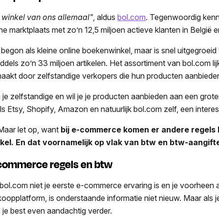
 winkel van ons allemaal"
, aldus
bol.com
. Tegenwoordig kenn
ine marktplaats met zo’n 12,5 miljoen actieve klanten in België 
 begon als kleine online boekenwinkel, maar is snel uitgegroeid
iddels zo’n 33 miljoen artikelen. Het assortiment van bol.com li
aakt door zelfstandige verkopers die hun producten aanbieden
 je zelfstandige en wil je je producten aanbieden aan een grote
ls Etsy, Shopify, Amazon en natuurlijk bol.com zelf, een interes
aar let op, want
bij e-commerce komen er andere regels k
kel. En dat voornamelijk op vlak van btw en btw-aangift
commerce regels en btw
 bol.com niet je eerste e-commerce ervaring is en je voorheen 
koopplatform, is onderstaande informatie niet nieuw. Maar als
s je best even aandachtig verder.