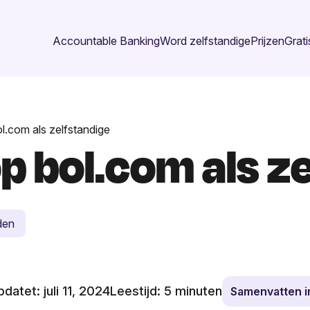
Accountable Banking
Word zelfstandige
Prijzen
Grati
l.com als zelfstandige
p bol.com als ze
den
datet: juli 11, 2024
Leestijd:
5
minuten
Samenvatten 