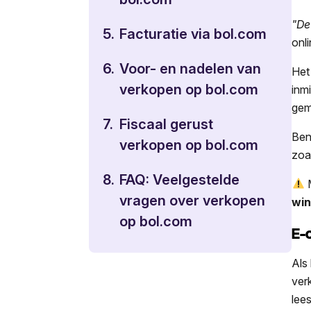
"De
5.
Facturatie via bol.com
onl
6.
Voor- en nadelen van
Het
verkopen op bol.com
inm
gem
7.
Fiscaal gerust
Ben
verkopen op bol.com
zoa
8.
FAQ: Veelgestelde
M
vragen over verkopen
win
op bol.com
E-
Als
ver
lee