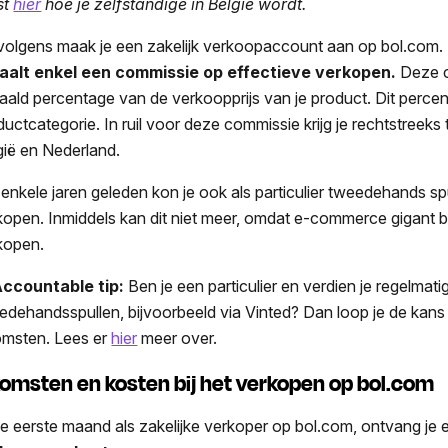
st
hier
hoe je zelfstandige in België wordt.
volgens maak je een zakelijk verkoopaccount aan op bol.com.
aalt enkel een commissie op effectieve verkopen.
Deze c
aald percentage van de verkoopprijs van je product. Dit percen
ductcategorie. In ruil voor deze commissie krijg je rechtstreeks
gië en Nederland.
 enkele jaren geleden kon je ook als particulier tweedehands spu
kopen. Inmiddels kan dit niet meer, omdat e-commerce gigant b
kopen.
ccountable tip:
Ben je een particulier en verdien je regelmat
edehandsspullen, bijvoorbeeld via Vinted? Dan loop je de kans 
omsten. Lees er
hier
meer over.
komsten en kosten bij het verkopen op bol.com
je eerste maand als zakelijke verkoper op bol.com, ontvang je