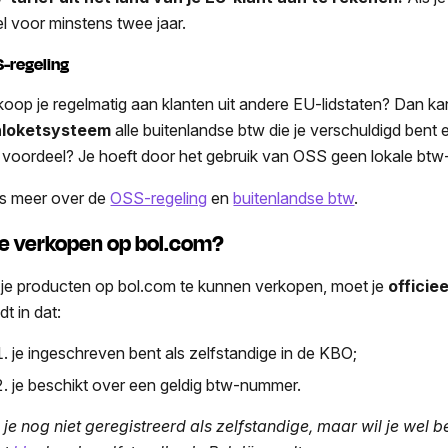
el voor minstens twee jaar.
-regeling
koop je regelmatig aan klanten uit andere EU-lidstaten? Dan ka
nloketsysteem
alle buitenlandse btw die je verschuldigd ben
 voordeel? Je hoeft door het gebruik van OSS geen lokale btw-aa
s meer over de
OSS-regeling
en
buitenlandse btw
.
e verkopen op bol.com?
je producten op bol.com te kunnen verkopen, moet je
officie
t in dat:
je ingeschreven bent als zelfstandige in de KBO;
je beschikt over een geldig btw-nummer.
 je nog niet geregistreerd als zelfstandige, maar wil je we