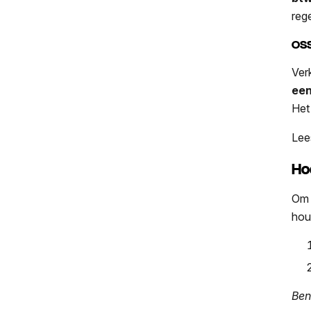
reg
OSS
Ver
ee
Het
Lee
Ho
Om 
houd
Ben