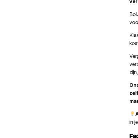
ve
Bol
voo
Kie
kos
Ver
ver
zij
Ond
zel
man
A
in 
Fa