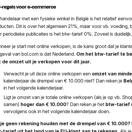
-regels voor e-commerce
 handelaar met een fysieke winkel in België is het relatief eenvo
ducten. Dit is over het algemeen 21%, maar voor vb. voeding, 
 periodieke publicaties is het btw-tarief 0%. Zoveel is duidelijk
neer je start met online verkopen, is de kans groot dat je klant
 geval van bol.com is dat Nederland.
Om het btw-tarief te b
 de omzet uit je verkopen voor dit jaar.
Verwacht je uit deze online verkopen een
omzet van minde
kalenderjaar de drempel van € 10.000 niet? Dan reken je
Bel
in het volgende kalenderjaar.
Ligt je omzet van je totale online verkopen (als je op vb. Sh
samen)
hoger dan € 10.000
? Dan reken je het
btw-tarief 
vervolgens ook in het volgende kalenderjaar doen.
 je geen rekening houden met de drempel van € 10.000? D
-tarief uit het land van je EU-klant aan te rekenen.
Als j