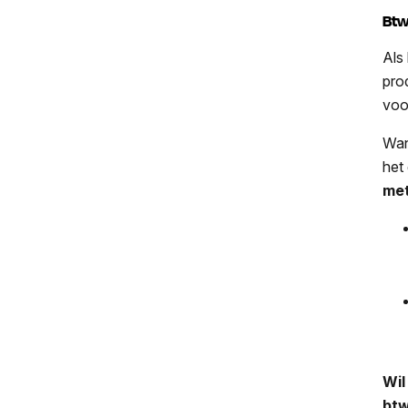
Btw
Als
pro
voor
Wan
het
met
Wil
btw