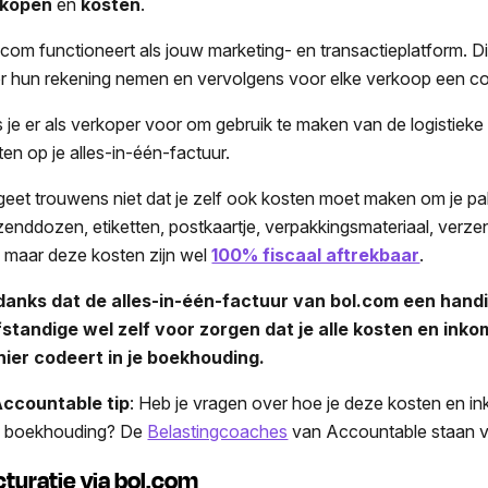
rkopen
en
kosten
.
.com functioneert als jouw marketing- en transactieplatform. Dit
r hun rekening nemen en vervolgens voor elke verkoop een co
s je er als verkoper voor om gebruik te maken van de logistie
ten op je alles-in-één-factuur.
geet trouwens niet dat je zelf ook kosten moet maken om je pak
zenddozen, etiketten, postkaartje, verpakkingsmateriaal, verzen
n, maar deze kosten zijn wel
100% fiscaal aftrekbaar
.
anks dat de alles-in-één-factuur van bol.com een handig
fstandige wel zelf voor zorgen dat je alle kosten en ink
ier codeert in je boekhouding.
ccountable tip
: Heb je vragen over hoe je deze kosten en i
je boekhouding? De
Belastingcoaches
van Accountable staan vo
cturatie via bol.com