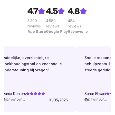
4.7
4.5
4.8
5.300
4.580
484
reviews
reviews
reviews
App Store
Google Play
Reviews.io
Duidelijke, overzichtelijke
Snelle respons. Alti
boekhoudingstool en zeer snelle
behulpzaam. Helder
ondersteuning bij vragen!
steeds geduldig.
Danie Reniers
Sahar Ehsani
01/05/2026