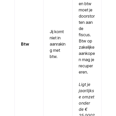
en btw
moet je
doorstor
ten aan
de
Jij komt
fiscus.
niet in
Btw op
Btw
aanrakin
zakelijke
g met
aankope
btw.
n mag je
recuper
eren.
Ligt je
jaarlijks
e omzet
onder
de €
25.000?