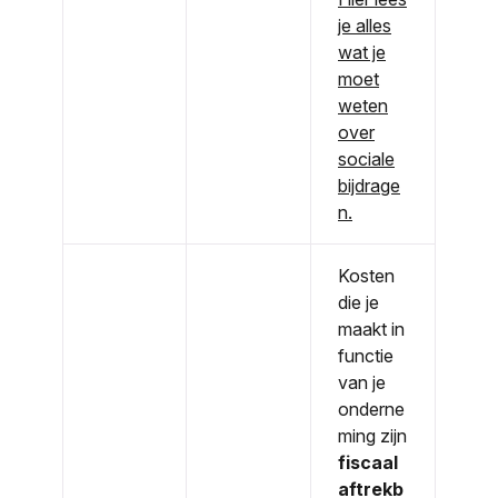
je alles
wat je
moet
weten
over
sociale
bijdrage
n.
Kosten
die je
maakt in
functie
van je
onderne
ming zijn
fiscaal
aftrekb