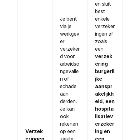
en sluit
best
Je bent
enkele
via je
verzeker
werkgev
ingen af
er
zoals
verzeker
een
d voor
verzek
arbeidso
ering
ngevalle
burgerli
n of
jke
schade
aanspr
aan
akelijkh
derden.
eid, een
Je kan
hospita
ook
lisatiev
rekenen
erzeker
Verzek
op een
ing en
eringen
ziekte-
een