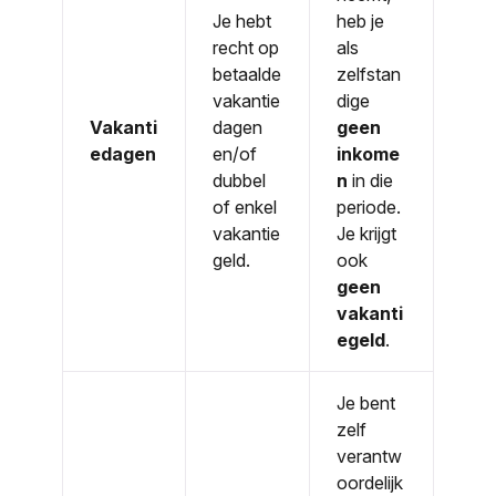
Je hebt
heb je
recht op
als
betaalde
zelfstan
vakantie
dige
Vakanti
dagen
geen
edagen
en/of
inkome
dubbel
n
in die
of enkel
periode.
vakantie
Je krijgt
geld.
ook
geen
vakanti
egeld
.
Je bent
zelf
verantw
oordelijk