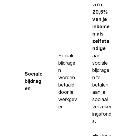
zo’n
20,5%
van je
inkome
n als
zelfsta
ndige
Sociale
aan
bijdrage
sociale
n
bijdrage
Sociale
worden
n te
bijdrag
betaald
betalen
en
door je
aan je
werkgev
sociaal
er.
verzeker
ingsfond
s.
Hier lees