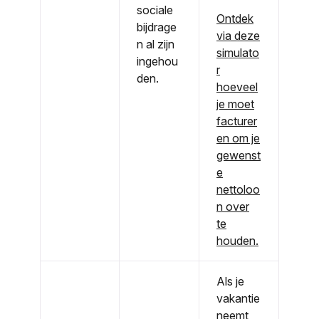
sociale
Ontdek
bijdrage
via deze
n al zijn
simulato
ingehou
r
den.
hoeveel
je moet
facturer
en om je
gewenst
e
nettoloo
n over
te
houden.
Als je
vakantie
neemt,