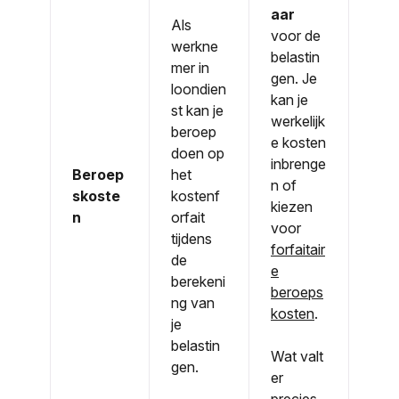
aar
Als
voor de
werkne
belastin
mer in
gen. Je
loondien
kan je
st kan je
werkelijk
beroep
e kosten
doen op
inbrenge
Beroep
het
n of
skoste
kostenf
kiezen
n
orfait
voor
tijdens
forfaitair
de
e
berekeni
beroeps
ng van
kosten
.
je
belastin
Wat valt
gen.
er
precies