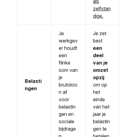
als
zelfstan
dige.
Je
Je zet
werkgev
best
er houdt
een
een
deel
flinke
van je
som van
omzet
je
opzij
Belasti
brutoloo
om op
ngen
n af
het
voor
einde
belastin
van het
gen en
jaar je
sociale
belastin
bijdrage
gen te
n.
betalen.