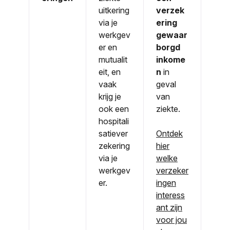
uitkering
verzek
via je
ering
werkgev
gewaar
er en
borgd
mutualit
inkome
eit, en
n
in
vaak
geval
krijg je
van
ook een
ziekte.
hospitali
satiever
Ontdek
zekering
hier
via je
welke
werkgev
verzeker
er.
ingen
interess
ant zijn
voor jou